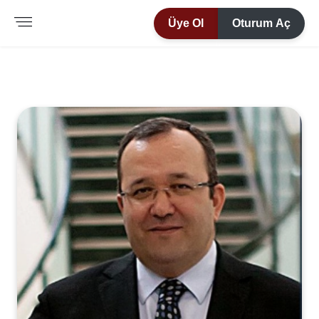
Üye Ol
Oturum Aç