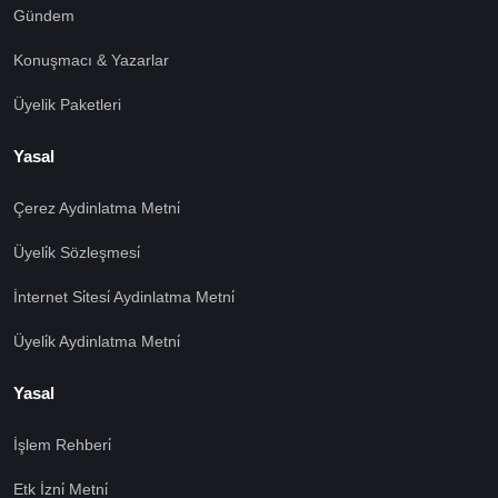
Gündem
Konuşmacı & Yazarlar
Üyelik Paketleri
Yasal
Çerez Aydinlatma Metni̇
Üyeli̇k Sözleşmesi̇
İnternet Si̇tesi̇ Aydinlatma Metni̇
Üyeli̇k Aydinlatma Metni̇
Yasal
İşlem Rehberi̇
Etk İzni̇ Metni̇
🍪 Çerez Kullanıyoruz!