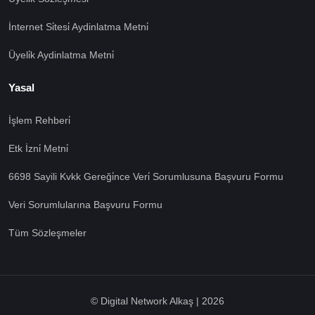
İnternet Si̇tesi̇ Aydinlatma Metni̇
Üyeli̇k Aydinlatma Metni̇
Yasal
İşlem Rehberi̇
🍪 Çerez Kullanıyoruz!
Etk İzni̇ Metni̇
Sizlere daha iyi hizmet vermek amacı ile gizliliğe uygun
şekilde çerezler kullanmaktayız. Çerezleri nasıl
6698 Sayili Kvkk Gereği̇nce Veri̇ Sorumlusuna Başvuru Formu
kullandığımızı öğrenmek için çerez politikamızı
inceleyebilirsiniz Bu siteye giriş yaparak çerez
Veri Sorumlularına Başvuru Formu
kullanımını kabul etmiş sayılıyorsunuz.
Ayarları Gör
Tüm Sözleşmeler
Tümü Kabul
Tümü Red
© Digital Network Alkaş | 2026