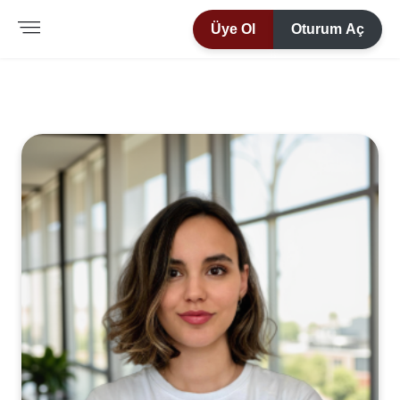
Üye Ol
Oturum Aç