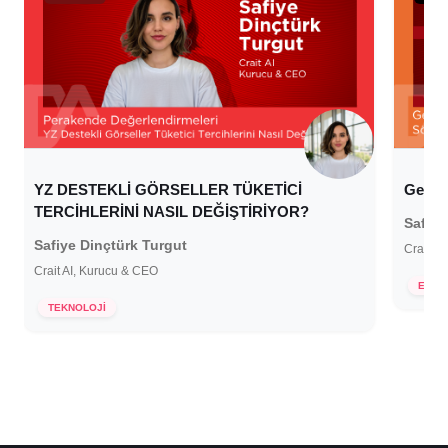
YZ DESTEKLİ GÖRSELLER TÜKETİCİ
Gelece
TERCİHLERİNİ NASIL DEĞİŞTİRİYOR?
Safiye
Safiye Dinçtürk Turgut
Crait A
Crait AI, Kurucu & CEO
18 
E-Tİ
22 Ocak 2025
TEKNOLOJİ