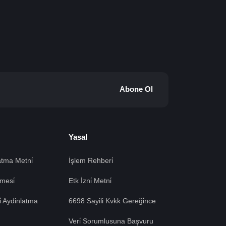
Abone Ol
Yasal
tma Metni̇
İşlem Rehberi̇
mesi̇
Etk İzni̇ Metni̇
si̇ Aydinlatma
6698 Sayili Kvkk Gereği̇nce
Veri̇ Sorumlusuna Başvuru