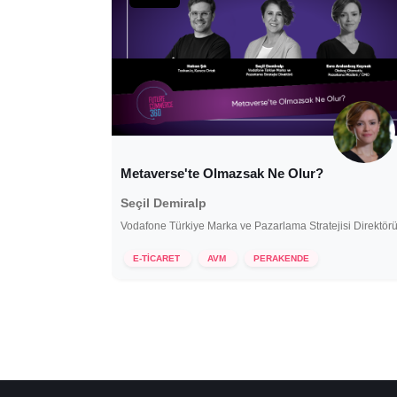
Metaverse'te Olmazsak Ne Olur?
Seçil Demiralp
Vodafone Türkiye Marka ve Pazarlama Stratejisi Direktör
27 Eylül 2022
E-TİCARET
AVM
PERAKENDE