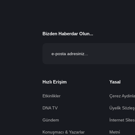
Bizden Haberdar Olun...
Hızlı Erişim
Yasal
Etkinlikler
Çerez Aydinla
DNA TV
Üyeli̇k Sözleş
Gündem
İnternet Si̇te
Konuşmacı & Yazarlar
Metni̇