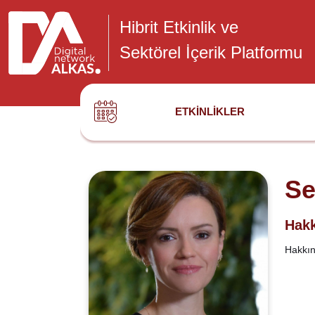
Hibrit Etkinlik ve
Sektörel İçerik Platformu
ETKINLIKLER
Se
Hakk
Hakkınd