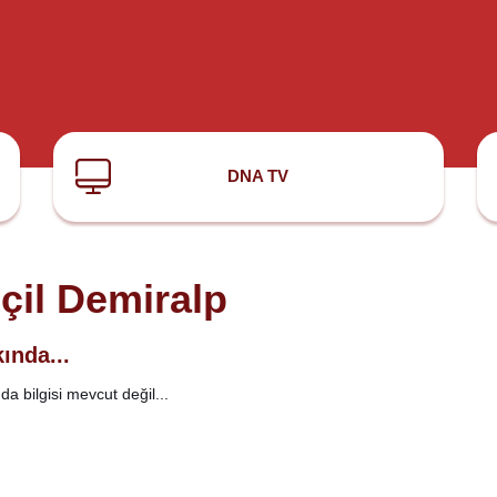
DNA TV
çil Demiralp
ında...
a bilgisi mevcut değil...