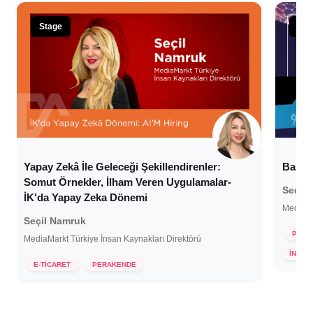
Stage
Sta
Başarıl
Yapay Zekâ İle Geleceği Şekillendirenler:
Somut Örnekler, İlham Veren Uygulamalar-
Seçil
İK'da Yapay Zeka Dönemi
MediaMa
Seçil Namruk
PERA
MediaMarkt Türkiye İnsan Kaynakları Direktörü
25 
İNSAN
18 Ekim 2024
E-TİCARET
PERAKENDE