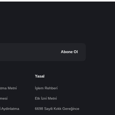
Abone Ol
Yasal
tma Metni̇
İşlem Rehberi̇
mesi̇
Etk İzni̇ Metni̇
si̇ Aydinlatma
6698 Sayili Kvkk Gereği̇nce