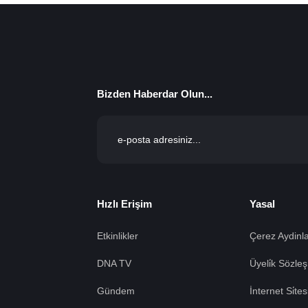
Bizden Haberdar Olun...
Hızlı Erişim
Yasal
Etkinlikler
Çerez Aydinla
DNA TV
Üyeli̇k Sözleş
Gündem
İnternet Si̇te