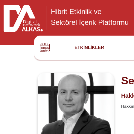
Hibrit Etkinlik ve
Sektörel İçerik Platformu
ETKINLIKLER
Se
Hakk
Hakkınd