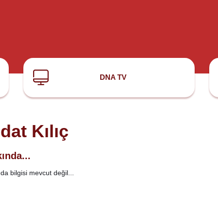
DNA TV
dat Kılıç
ında...
a bilgisi mevcut değil...