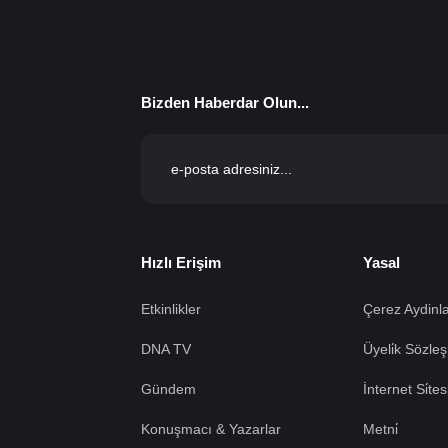
Bizden Haberdar Olun...
Hızlı Erişim
Yasal
Etkinlikler
Çerez Aydinla
DNA TV
Üyeli̇k Sözleş
Gündem
İnternet Si̇te
Konuşmacı & Yazarlar
Metni̇