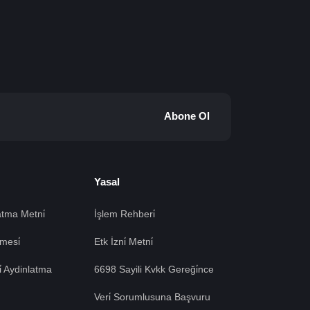
Abone Ol
Yasal
tma Metni̇
İşlem Rehberi̇
mesi̇
Etk İzni̇ Metni̇
si̇ Aydinlatma
6698 Sayili Kvkk Gereği̇nce
Veri̇ Sorumlusuna Başvuru