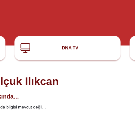
DNA TV
lçuk Ilıkcan
ında...
a bilgisi mevcut değil...