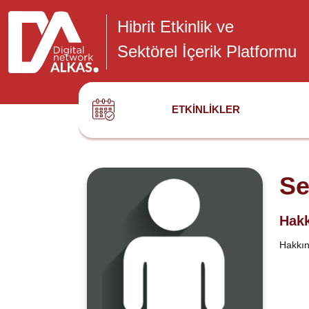
Hibrit Etkinlik ve
Sektörel İçerik Platformu
ETKINLIKLER
Se
Hakk
Hakkınd