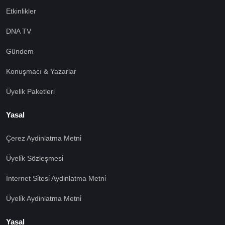
Etkinlikler
DNA TV
Gündem
Konuşmacı & Yazarlar
Üyelik Paketleri
Yasal
Çerez Aydinlatma Metni̇
Üyeli̇k Sözleşmesi̇
İnternet Si̇tesi̇ Aydinlatma Metni̇
Üyeli̇k Aydinlatma Metni̇
Yasal