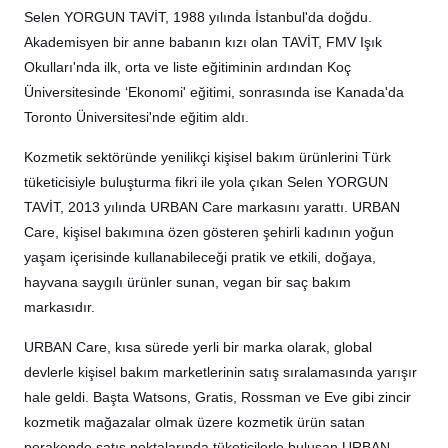
Selen YORGUN TAVİT, 1988 yılında İstanbul'da doğdu.
Akademisyen bir anne babanın kızı olan TAVİT, FMV Işık
Okulları'nda ilk, orta ve liste eğitiminin ardından Koç
Üniversitesinde ‘Ekonomi' eğitimi, sonrasında ise Kanada'da
Toronto Üniversitesi'nde eğitim aldı.
Kozmetik sektöründe yenilikçi kişisel bakım ürünlerini Türk
tüketicisiyle buluşturma fikri ile yola çıkan Selen YORGUN
TAVİT, 2013 yılında URBAN Care markasını yarattı. URBAN
Care, kişisel bakımına özen gösteren şehirli kadının yoğun
yaşam içerisinde kullanabileceği pratik ve etkili, doğaya,
hayvana saygılı ürünler sunan, vegan bir saç bakım
markasıdır.
URBAN Care, kısa sürede yerli bir marka olarak, global
devlerle kişisel bakım marketlerinin satış sıralamasında yarışır
hale geldi. Başta Watsons, Gratis, Rossman ve Eve gibi zincir
kozmetik mağazalar olmak üzere kozmetik ürün satan
perakende satış noktalarında tüketicilerle buluşan URBAN