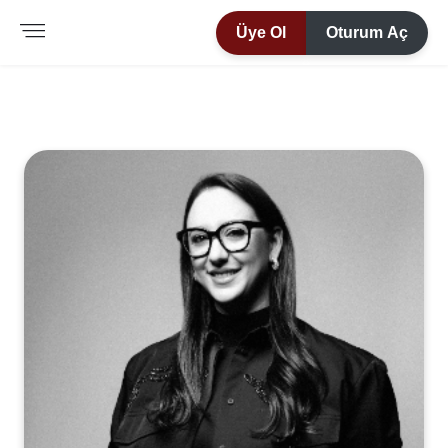
Üye Ol
Oturum Aç