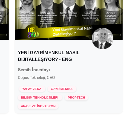
YENİ GAYRİMENKUL NASIL
DİJİTALLEŞİYOR? - ENG
Semih İncedayı
Doğuş Teknoloji, CEO
YAPAY ZEKA
GAYRİMENKUL
BİLİŞİM TEKNOLOJİLERİ
PROPTECH
15 Aralık 2021
AR-GE VE İNOVASYON