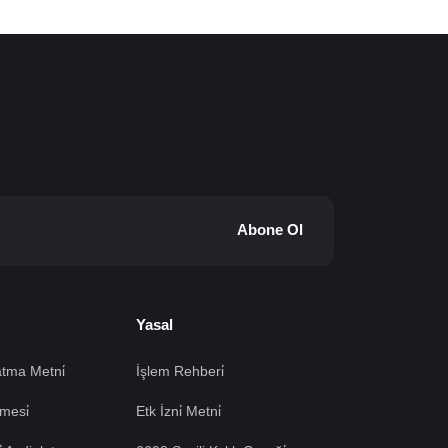
Abone Ol
Yasal
tma Metni̇
İşlem Rehberi̇
mesi̇
Etk İzni̇ Metni̇