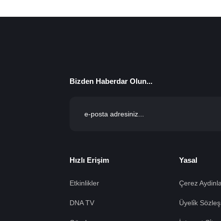
Bizden Haberdar Olun...
Hızlı Erişim
Yasal
Etkinlikler
Çerez Aydinla
DNA TV
Üyeli̇k Sözleş