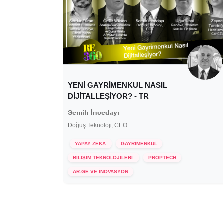
YENİ GAYRİMENKUL NASIL
DİJİTALLEŞİYOR? - TR
Semih İncedayı
Doğuş Teknoloji, CEO
YAPAY ZEKA
GAYRİMENKUL
BİLİŞİM TEKNOLOJİLERİ
PROPTECH
15 Aralık 2021
AR-GE VE İNOVASYON