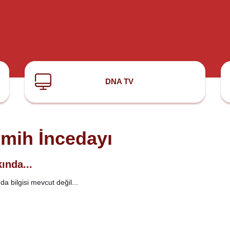
DNA TV
mih İncedayı
ında...
a bilgisi mevcut değil...