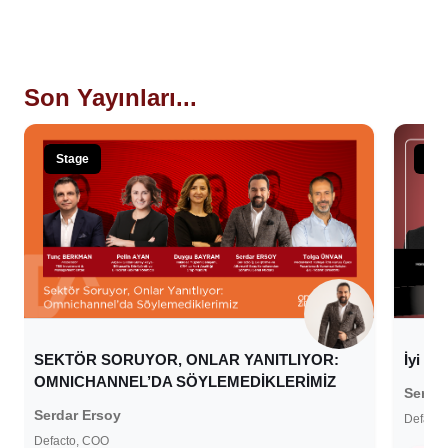
Son Yayınları...
Stage
Sta
İyi B
SEKTÖR SORUYOR, ONLAR YANITLIYOR:
OMNICHANNEL’DA SÖYLEMEDİKLERİMİZ
Serdar
Serdar Ersoy
Defacto
Defacto, COO