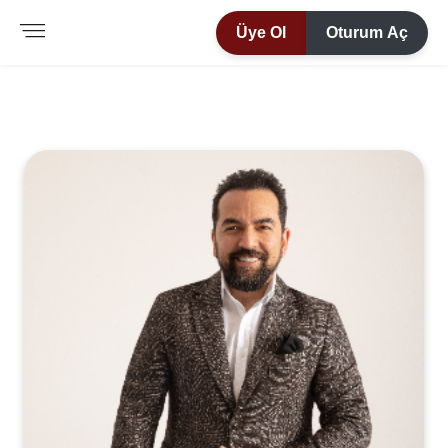
Üye Ol
Oturum Aç