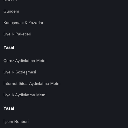
Gündem
Konuşmacı & Yazarlar
Üyelik Paketleri
Yasal
Çerez Aydinlatma Metni̇
Üyeli̇k Sözleşmesi̇
İnternet Si̇tesi̇ Aydinlatma Metni̇
Üyeli̇k Aydinlatma Metni̇
Yasal
İşlem Rehberi̇
🍪 Çerez Kullanıyoruz!