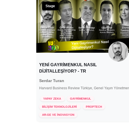
Stage
YENİ GAYRİMENKUL NASIL
DİJİTALLEŞİYOR? - TR
Serdar Turan
Harvard Business Review Türkiye, Genel Yayın Yönetme
YAPAY ZEKA
GAYRİMENKUL
BİLİŞİM TEKNOLOJİLERİ
PROPTECH
15 Aralık 2021
AR-GE VE İNOVASYON