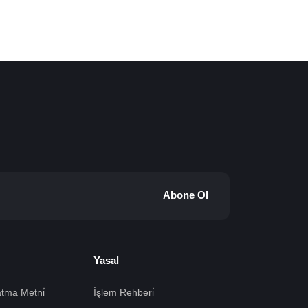
Abone Ol
Yasal
tma Metni̇
İşlem Rehberi̇