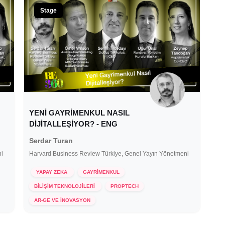
Stage
YENİ GAYRİMENKUL NASIL
DİJİTALLEŞİYOR? - ENG
Serdar Turan
ni
Harvard Business Review Türkiye, Genel Yayın Yönetmeni
YAPAY ZEKA
GAYRİMENKUL
BİLİŞİM TEKNOLOJİLERİ
PROPTECH
15 Aralık 2021
AR-GE VE İNOVASYON