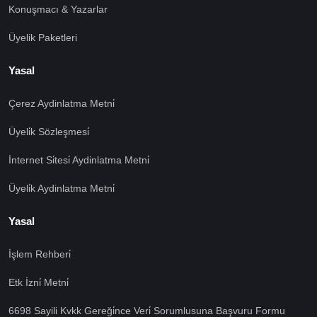
Konuşmacı & Yazarlar
Üyelik Paketleri
Yasal
Çerez Aydinlatma Metni̇
Üyeli̇k Sözleşmesi̇
İnternet Si̇tesi̇ Aydinlatma Metni̇
Üyeli̇k Aydinlatma Metni̇
Yasal
İşlem Rehberi̇
🍪 Çerez Kullanıyoruz!
Etk İzni̇ Metni̇
Sizlere daha iyi hizmet vermek amacı ile gizliliğe uygun
şekilde çerezler kullanmaktayız. Çerezleri nasıl
6698 Sayili Kvkk Gereği̇nce Veri̇ Sorumlusuna Başvuru Formu