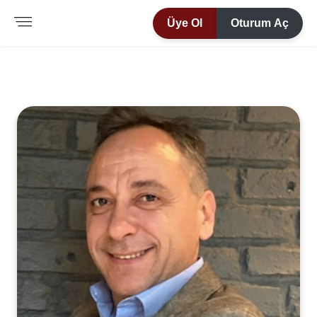
Üye Ol
Oturum Aç