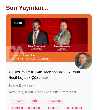
Son Yayınları...
Stage
7. Çözüm Oturumu: Techno/Logi/Fix: Yeni
Nesil Lojistik Çözümler
Seren Demokan
Yataş Grup, Tedarik Zinciri Genel Müdür Yardımcısı
E-TİCARET
DİĞER
PERAKENDE
BİLİŞİM TEKNOLOJİLERİ
LOJİSTİK
GELİŞTİRİCİ