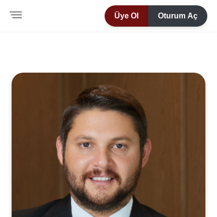
Üye Ol
Oturum Aç