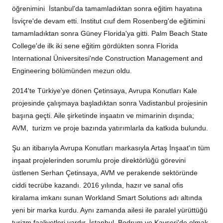
öğrenimini İstanbul'da tamamladıktan sonra eğitim hayatına
İsviçre'de devam etti. Institut cıuf dem Rosenberg'de eğitimini
tamamladıktan sonra Güney Florida'ya gitti. Palm Beach State
College'de ilk iki sene eğitim gördükten sonra Florida
International Üniversitesi'nde Construction Management and
Engineering bölümünden mezun oldu.
2014'te Türkiye'ye dönen Çetinsaya, Avrupa Konutları Kale
projesinde çalışmaya başladıktan sonra Vadistanbul projesinin
başına geçti. Aile şirketinde inşaatın ve mimarinin dışında;
AVM, turizm ve proje bazında yatırımlarla da katkıda bulundu.
Şu an itibarıyla Avrupa Konutları markasıyla Artaş İnşaat'ın tüm
inşaat projelerinden sorumlu proje direktörlüğü görevini
üstlenen Serhan Çetinsaya, AVM ve perakende sektöründe
ciddi tecrübe kazandı. 2016 yılında, hazır ve sanal ofis
kiralama imkanı sunan Workland Smart Solutions adı altında
yeni bir marka kurdu. Aynı zamanda ailesi ile paralel yürüttüğü
turizm faaliyetleri vardır. İstanbul, Bodrum ve Kayseri'de olmak