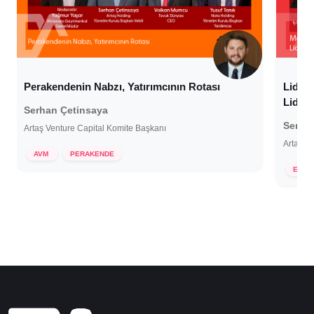
Perakendenin Nabzı, Yatırımcının Rotası
Liderl
Liderl
Serhan Çetinsaya
Serha
Artaş Venture Capital Komite Başkanı
Artaş V
29 Aralık 2025
AVM
PERAKENDE
21 
EĞLE