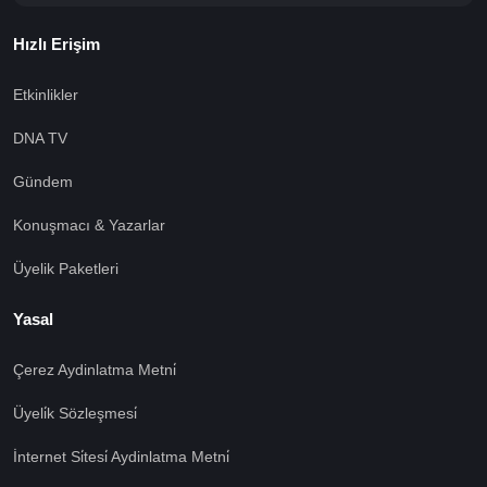
Hızlı Erişim
Etkinlikler
DNA TV
Gündem
Konuşmacı & Yazarlar
Üyelik Paketleri
Yasal
Çerez Aydinlatma Metni̇
Üyeli̇k Sözleşmesi̇
İnternet Si̇tesi̇ Aydinlatma Metni̇