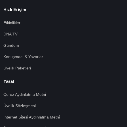
Hızlı Erişim
Etkinlikler
DNA TV
Gündem
Konuşmacı & Yazarlar
Üyelik Paketleri
Yasal
Çerez Aydinlatma Metni̇
Üyeli̇k Sözleşmesi̇
İnternet Si̇tesi̇ Aydinlatma Metni̇