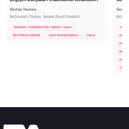
Sertaç Hamza
Serta
McDonald’s Türkiye, Tedarik Zinciri Direktörü
McDonald
DERNEK / FEDERASYON / BİRLİK / VAKIF
C-LE
26 Kasım 2024
RESTORAN ZİNCİRİ
GIDA PERAKENDESİ
FMCG
GELİŞ
İNSAN
MÜŞTE
SÜRDÜ
19 A
YATIR