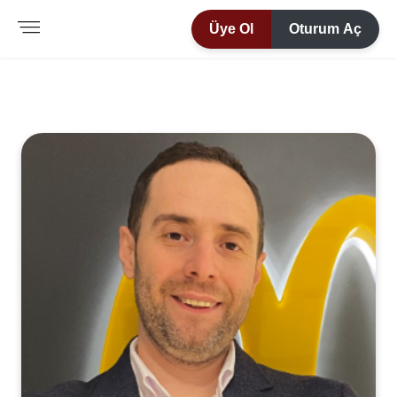
Üye Ol
Oturum Aç