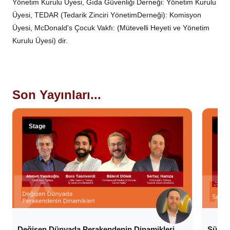
Yönetim Kurulu Üyesi, Gıda Güvenliği Derneği: Yönetim Kurulu
Üyesi, TEDAR (Tedarik Zinciri Yönetim
Derneği): Komisyon
Üyesi, McDonald's Çocuk Vakfı: (Mütevelli Heyeti ve Yönetim
Kurulu Üyesi) dir.
Son Yayınları...
Stage
Sta
Değişen Dünyada Perakendenin Dinamikleri
Sürdür