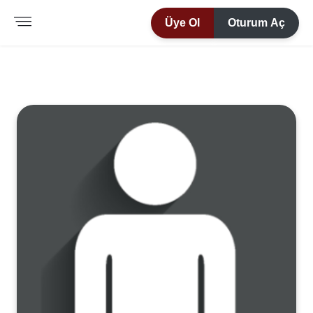
Üye Ol
Oturum Aç