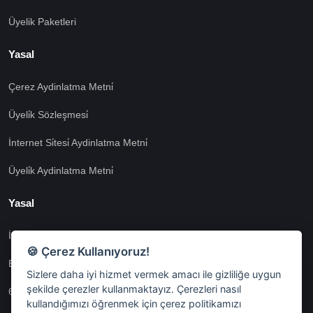
Üyelik Paketleri
Yasal
Çerez Aydinlatma Metni̇
Üyeli̇k Sözleşmesi̇
İnternet Si̇tesi̇ Aydinlatma Metni̇
Üyeli̇k Aydinlatma Metni̇
Yasal
İşlem Rehberi̇
🍪 Çerez Kullanıyoruz!
Etk İzni̇ Metni̇
Sizlere daha iyi hizmet vermek amacı ile gizliliğe uygun
şekilde çerezler kullanmaktayız. Çerezleri nasıl
6698 Sayili Kvkk Gereği̇nce Veri̇ Sorumlusuna Başvuru Formu
kullandığımızı öğrenmek için çerez politikamızı