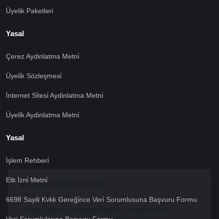
Üyelik Paketleri
Yasal
Çerez Aydinlatma Metni̇
Üyeli̇k Sözleşmesi̇
İnternet Si̇tesi̇ Aydinlatma Metni̇
Üyeli̇k Aydinlatma Metni̇
Yasal
İşlem Rehberi̇
🍪 Çerez Kullanıyoruz!
Etk İzni̇ Metni̇
Sizlere daha iyi hizmet vermek amacı ile gizliliğe uygun
şekilde çerezler kullanmaktayız. Çerezleri nasıl
6698 Sayili Kvkk Gereği̇nce Veri̇ Sorumlusuna Başvuru Formu
kullandığımızı öğrenmek için çerez politikamızı
inceleyebilirsiniz Bu siteye giriş yaparak çerez