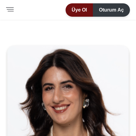
Üye Ol
Oturum Aç