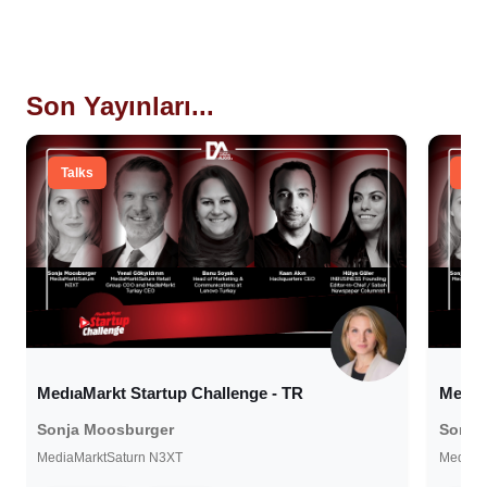
Son Yayınları...
Talks
Tal
MedıaMarkt Startup Challenge - TR
Medıa
Sonja Moosburger
Sonja
MediaMarktSaturn N3XT
MediaM
22 Ekim 2021
22 