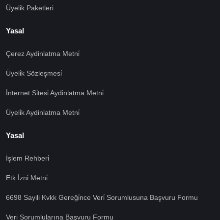
Üyelik Paketleri
Yasal
Çerez Aydinlatma Metni̇
Üyeli̇k Sözleşmesi̇
İnternet Si̇tesi̇ Aydinlatma Metni̇
Üyeli̇k Aydinlatma Metni̇
Yasal
İşlem Rehberi̇
Etk İzni̇ Metni̇
🍪 Çerez Kullanıyoruz!
Sizlere daha iyi hizmet vermek amacı ile gizliliğe uygun
6698 Sayili Kvkk Gereği̇nce Veri̇ Sorumlusuna Başvuru Formu
şekilde çerezler kullanmaktayız. Çerezleri nasıl
kullandığımızı öğrenmek için çerez politikamızı
Veri Sorumlularına Başvuru Formu