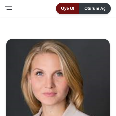
Üye Ol
Oturum Aç