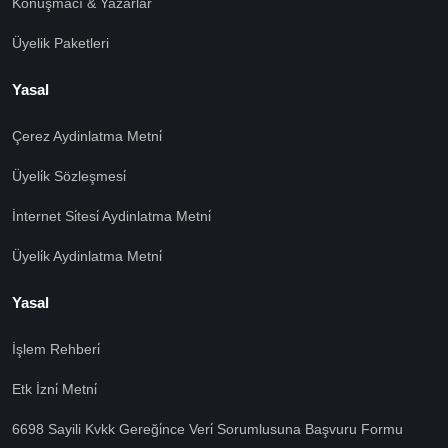
Konuşmacı & Yazarlar
Üyelik Paketleri
Yasal
Çerez Aydinlatma Metni̇
Üyeli̇k Sözleşmesi̇
İnternet Si̇tesi̇ Aydinlatma Metni̇
Üyeli̇k Aydinlatma Metni̇
Yasal
İşlem Rehberi̇
🍪 Çerez Kullanıyoruz!
Etk İzni̇ Metni̇
Sizlere daha iyi hizmet vermek amacı ile gizliliğe uygun
şekilde çerezler kullanmaktayız. Çerezleri nasıl
6698 Sayili Kvkk Gereği̇nce Veri̇ Sorumlusuna Başvuru Formu