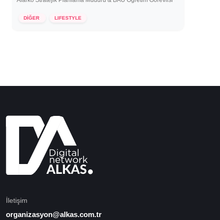
Alarko Stratejik Planlama Müdürü & BAU Öğretim Görevlisi
15 Kasım 2021
DİĞER
LIFESTYLE
İletişim
organizasyon@alkas.com.tr