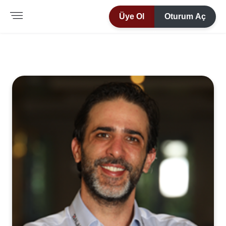
Üye Ol
Oturum Aç