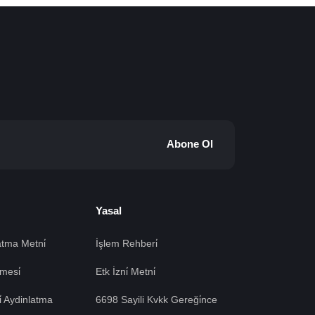
Abone Ol
Yasal
tma Metni̇
İşlem Rehberi̇
mesi̇
Etk İzni̇ Metni̇
si̇ Aydinlatma
6698 Sayili Kvkk Gereği̇nce