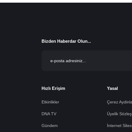
Bizden Haberdar Olun...
Hızlı Erişim
Yasal
Etkinlikler
Çerez Aydinla
DNA TV
Üyeli̇k Sözleş
Gündem
İnternet Si̇te