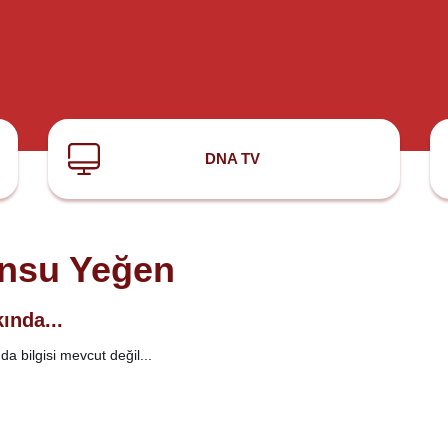
DNA TV
nsu Yeğen
ında...
a bilgisi mevcut değil...