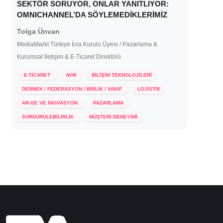
SEKTÖR SORUYOR, ONLAR YANITLIYOR:
OMNICHANNEL’DA SÖYLEMEDİKLERİMİZ
Tolga Ünvan
MediaMarkt Türkiye İcra Kurulu Üyesi / Pazarlama &
Kurumsal İletişim & E-Ticaret Direktörü
E-TİCARET
AVM
BİLİŞİM TEKNOLOJİLERİ
DERNEK / FEDERASYON / BİRLİK / VAKIF
LOJİSTİK
AR-GE VE İNOVASYON
PAZARLAMA
13 Haziran 2023
SÜRDÜRÜLEBİLİRLİK
MÜŞTERİ DENEYİMİ