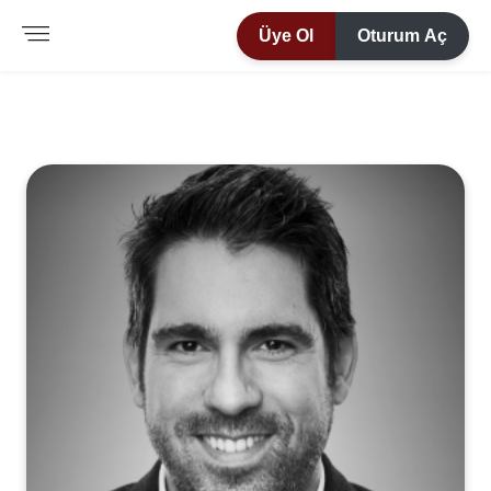
Üye Ol
Oturum Aç