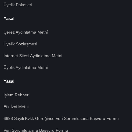
Üyelik Paketleri
Yasal
Çerez Aydinlatma Metni̇
Üyeli̇k Sözleşmesi̇
İnternet Si̇tesi̇ Aydinlatma Metni̇
Üyeli̇k Aydinlatma Metni̇
Yasal
İşlem Rehberi̇
🍪 Çerez Kullanıyoruz!
Etk İzni̇ Metni̇
Sizlere daha iyi hizmet vermek amacı ile gizliliğe uygun
6698 Sayili Kvkk Gereği̇nce Veri̇ Sorumlusuna Başvuru Formu
şekilde çerezler kullanmaktayız. Çerezleri nasıl
kullandığımızı öğrenmek için çerez politikamızı
Veri Sorumlularına Başvuru Formu