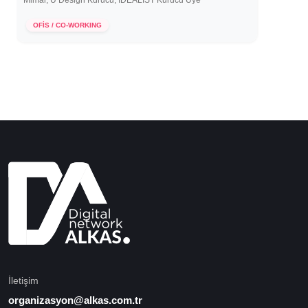
Mimar, U Design Kurucu, İDEALİST Kurucu Üye
30 Mayıs 2020
OFİS / CO-WORKING
İletişim
organizasyon@alkas.com.tr