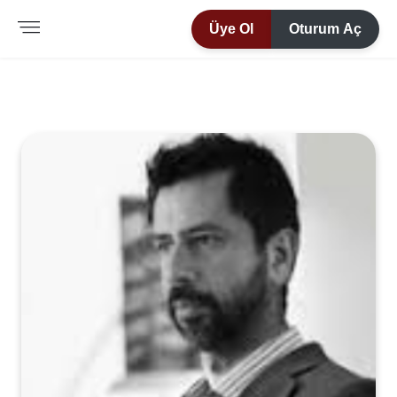
Üye Ol
Oturum Aç