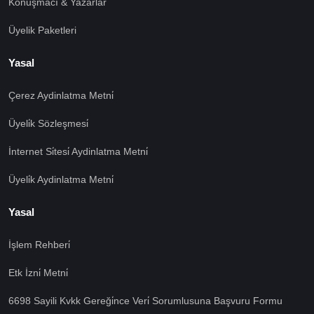
Konuşmacı & Yazarlar
Üyelik Paketleri
Yasal
Çerez Aydinlatma Metni̇
Üyeli̇k Sözleşmesi̇
İnternet Si̇tesi̇ Aydinlatma Metni̇
Üyeli̇k Aydinlatma Metni̇
Yasal
İşlem Rehberi̇
🍪 Çerez Kullanıyoruz!
Etk İzni̇ Metni̇
Sizlere daha iyi hizmet vermek amacı ile gizliliğe uygun
şekilde çerezler kullanmaktayız. Çerezleri nasıl
6698 Sayili Kvkk Gereği̇nce Veri̇ Sorumlusuna Başvuru Formu
kullandığımızı öğrenmek için çerez politikamızı