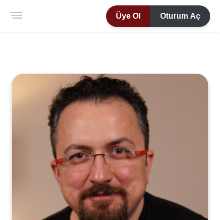
Üye Ol
Oturum Aç