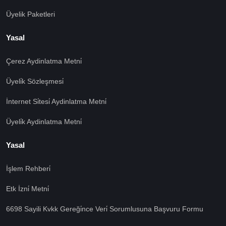
Üyelik Paketleri
Yasal
Çerez Aydinlatma Metni̇
Üyeli̇k Sözleşmesi̇
İnternet Si̇tesi̇ Aydinlatma Metni̇
Üyeli̇k Aydinlatma Metni̇
Yasal
İşlem Rehberi̇
🍪 Çerez Kullanıyoruz!
Etk İzni̇ Metni̇
Sizlere daha iyi hizmet vermek amacı ile gizliliğe uygun
6698 Sayili Kvkk Gereği̇nce Veri̇ Sorumlusuna Başvuru Formu
şekilde çerezler kullanmaktayız. Çerezleri nasıl
kullandığımızı öğrenmek için çerez politikamızı