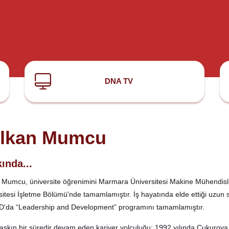
DNA TV
lkan Mumcu
ında...
 Mumcu, üniversite öğrenimini Marmara Üniversitesi Makine Mühendisliği
sitesi İşletme Bölümü'nde tamamlamıştır. İş hayatında elde ettiği uzun 
'da “Leadership and Development” programını tamamlamıştır.
ı aşkın bir süredir devam eden kariyer yolculuğu; 1992 yılında Çukurova