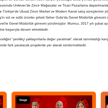
ı arasında Unilever'de Zincir Mağazalar ve Ticari Pazarlama departmanla
 Türkiye'de Ulusal Zincir Market ve Modern Kanal satış süreçlerinin yöne
g'in süt ve sütlü ürünler şirketi Seher Gıda'da Genel Müdürlük görevini
aret'te Genel Müdürlük görevini yürütmüştür. Mumcu, 2017 yılı şubat 
rine başarıyla devam etmektedir.
celiğini “yenilikçi yaklaşımlarla değer yaratmak” olarak tanımladığı kar
ünde fark yaratacak projelerde yer alarak sürdürmektedir.
Stage