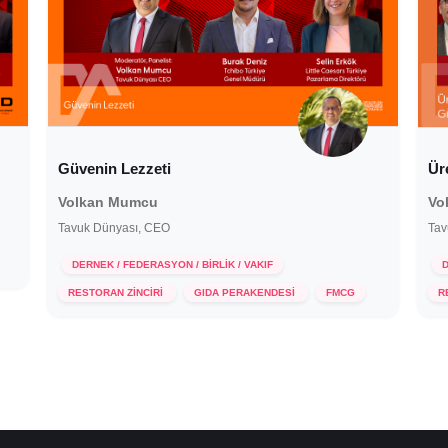
Güvenin Lezzeti
Ür
Volkan Mumcu
Vo
Tavuk Dünyası, CEO
Tav
DERNEK / FEDERASYON / BİRLİK / VAKIF
D
18 Aralık 2025
RESTORAN ZİNCİRİ
GIDA PERAKENDESİ
FMCG
R