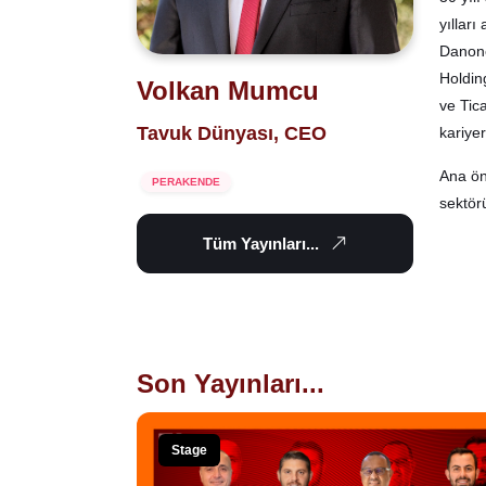
yıllar
Danone
Holdin
Volkan Mumcu
ve Tic
Tavuk Dünyası, CEO
kariye
Ana ön
PERAKENDE
sektör
Tüm Yayınları...
Son Yayınları...
Stage