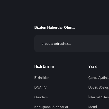
Bizden Haberdar Olun...
Hızlı Erişim
Yasal
Etkinlikler
Çerez Aydinla
DNA TV
Üyeli̇k Sözleş
Gündem
İnternet Si̇te
Konuşmacı & Yazarlar
Metni̇