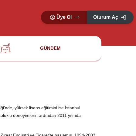
Üye Ol
Oturum Aç
GÜNDEM
'nde, yüksek lisans eğitimini ise İstanbul
soluklu deneyimlerin ardından 2011 yılında
 Ziraat Endüstri ve Ticaret'te başlamış, 1994-2003