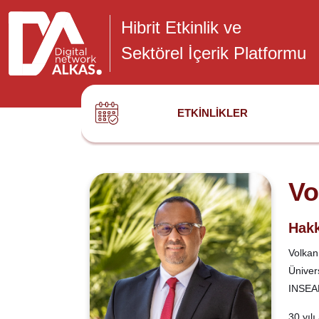
Hibrit Etkinlik ve
Sektörel İçerik Platformu
ETKINLIKLER
Vo
Hakk
Volkan
Üniver
INSEAD
30 yıl