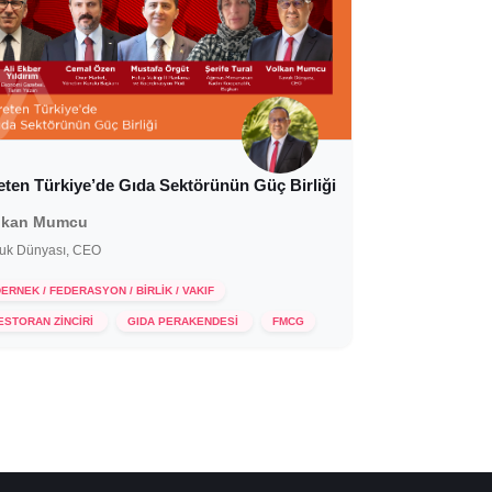
eten Türkiye’de Gıda Sektörünün Güç Birliği
lkan Mumcu
uk Dünyası, CEO
ERNEK / FEDERASYON / BİRLİK / VAKIF
26 Kasım 2024
ESTORAN ZİNCİRİ
GIDA PERAKENDESİ
FMCG