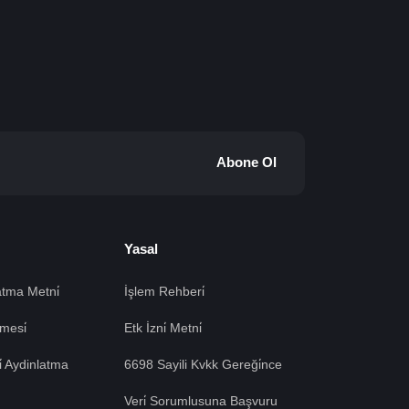
Abone Ol
Yasal
tma Metni̇
İşlem Rehberi̇
mesi̇
Etk İzni̇ Metni̇
si̇ Aydinlatma
6698 Sayili Kvkk Gereği̇nce
Veri̇ Sorumlusuna Başvuru