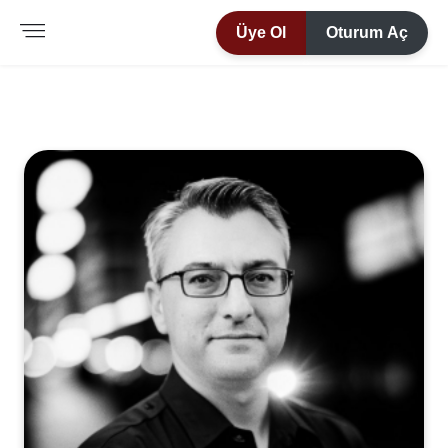
Üye Ol
Oturum Aç