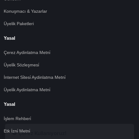
Konuşmacı & Yazarlar
Üyelik Paketleri
Yasal
Çerez Aydinlatma Metni̇
Üyeli̇k Sözleşmesi̇
İnternet Si̇tesi̇ Aydinlatma Metni̇
Üyeli̇k Aydinlatma Metni̇
Yasal
İşlem Rehberi̇
🍪 Çerez Kullanıyoruz!
Etk İzni̇ Metni̇
Sizlere daha iyi hizmet vermek amacı ile gizliliğe uygun