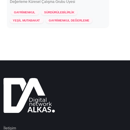
Değerleme Küresel Çalışma Grubu Üyesi
GAYRİMENKUL
SÜRDÜRÜLEBİLİRLİK
16 Temmuz 2024
YEŞİL MUTABAKAT
GAYRİMENKUL DEĞERLEME
İletişim