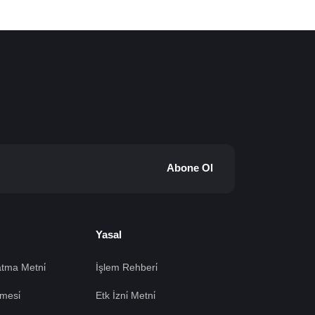
Abone Ol
Yasal
tma Metni̇
İşlem Rehberi̇
mesi̇
Etk İzni̇ Metni̇