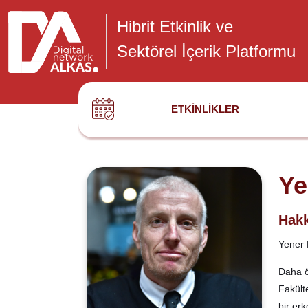
Hibrit Etkinlik ve
Sektörel İçerik Platformu
ETKINLIKLER
Ye
Hakk
Yener E
Daha ö
Fakült
bir erk