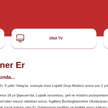
DNA TV
ner Er
ında...
r, 5 yıldır Yataş'ta, sırasıyla önce Lojistik Grup Müdürü sonra son 2 yıldı
nce 18 yıl Şişecam'da, Lojistik sorumlusu, şefi ve müdürü pozisyonlarında
esi'nden mezun olduktan sonra, İngiltere Buckinghamshire Uluslararası L
ek çocuk babası olan Er, Galatasaray taraftarı ve bisiklet sporu tutkunu.