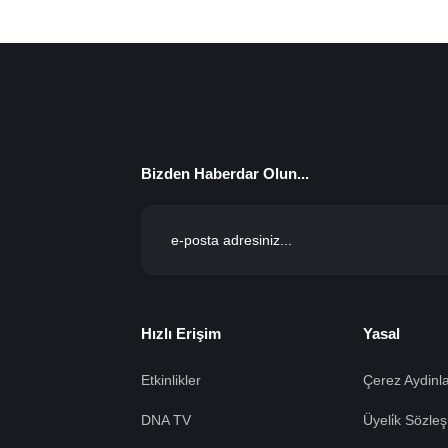
Bizden Haberdar Olun...
Hızlı Erişim
Yasal
Etkinlikler
Çerez Aydinla
DNA TV
Üyeli̇k Sözleş