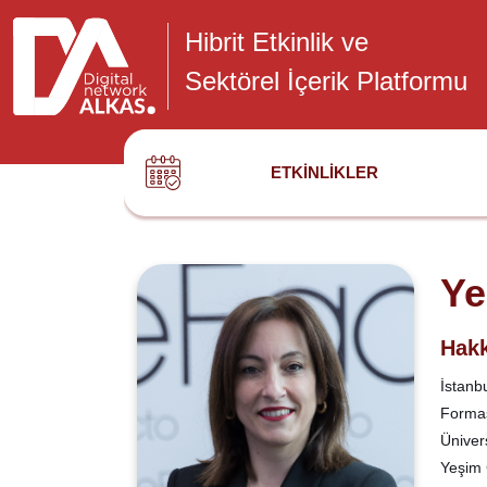
Hibrit Etkinlik ve
Sektörel İçerik Platformu
ETKINLIKLER
Ye
Hakk
İstanb
Formas
Üniver
Yeşim 