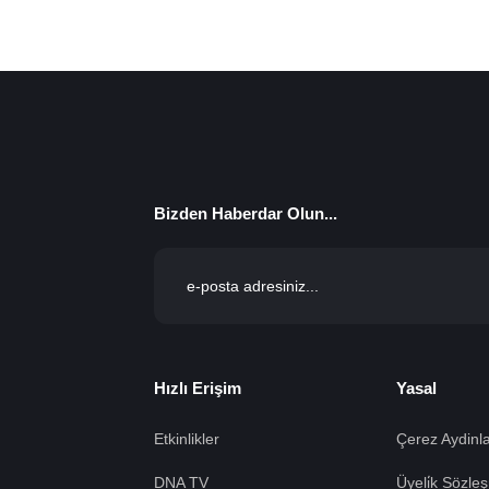
Bizden Haberdar Olun...
Hızlı Erişim
Yasal
Etkinlikler
Çerez Aydinla
DNA TV
Üyeli̇k Sözleş