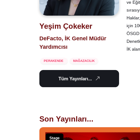
ve Eği
sırası
Haklar
Yeşim Çokeker
için 1
ÖSGD Y
DeFacto, İK Genel Müdür
Denetl
Yardımcısı
İK ala
PERAKENDE
MAĞAZACILIK
Tüm Yayınları...
Son Yayınları...
Stage