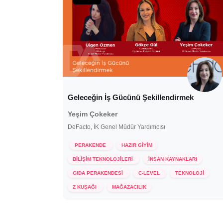
Geleceğin İş Gücünü Şekillendirmek
Yeşim Çokeker
DeFacto, İK Genel Müdür Yardımcısı
PERAKENDE
HAZIR GİYİM
BİLİŞİM TEKNOLOJİLERİ
İNSAN KAYNAKLARI
GIDA PERAKENDESİ
C-LEVEL
TEKNOLOJİ
24 Ekim 2024
Z KUŞAĞI
MAĞAZACILIK