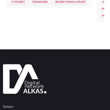
E-TİCARET
PERAKENDE
BİLİŞİM TEKNOLOJİLERİ
DİĞE
DERNE
25 M
PAZAR
İletişim