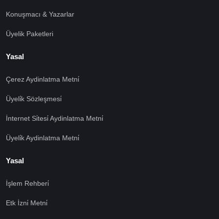
Konuşmacı & Yazarlar
Üyelik Paketleri
Yasal
Çerez Aydinlatma Metni̇
Üyeli̇k Sözleşmesi̇
İnternet Si̇tesi̇ Aydinlatma Metni̇
Üyeli̇k Aydinlatma Metni̇
Yasal
İşlem Rehberi̇
🍪 Çerez Kullanıyoruz!
Etk İzni̇ Metni̇
Sizlere daha iyi hizmet vermek amacı ile gizliliğe uygun