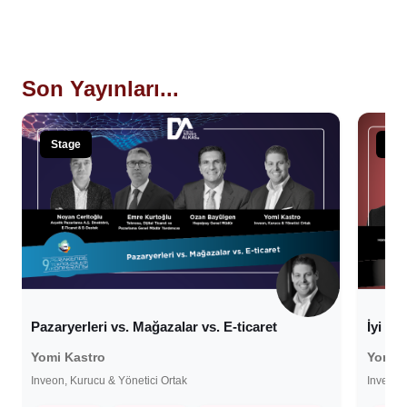
Son Yayınları...
Stage
Sta
Pazaryerleri vs. Mağazalar vs. E-ticaret
İyi B
Yomi Kastro
Yomi 
Inveon, Kurucu & Yönetici Ortak
Inveon,
25 Ekim 2022