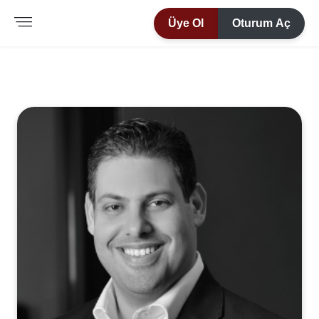
Üye Ol
Oturum Aç