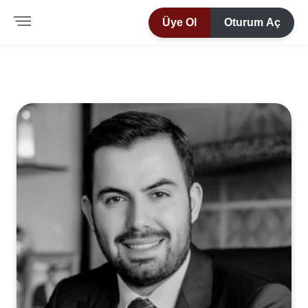
Üye Ol
Oturum Aç