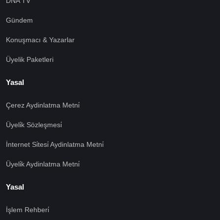
DNA TV
Gündem
Konuşmacı & Yazarlar
Üyelik Paketleri
Yasal
Çerez Aydinlatma Metni̇
Üyeli̇k Sözleşmesi̇
İnternet Si̇tesi̇ Aydinlatma Metni̇
Üyeli̇k Aydinlatma Metni̇
Yasal
İşlem Rehberi̇