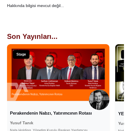
Hakkında bilgisi mevcut değil...
Son Yayınları...
Stage
Sta
Perakendenin Nabzı, Yatırımcının Rotası
YENİ 
Yusuf Tanık
Yusuf 
Nata Holding, Yönetim Kurulu Başkan Yardımcısı