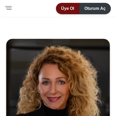
Üye Ol
Oturum Aç