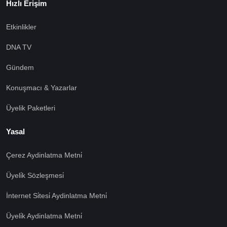
Hızlı Erişim
Etkinlikler
DNA TV
Gündem
Konuşmacı & Yazarlar
Üyelik Paketleri
Yasal
Çerez Aydinlatma Metni̇
Üyeli̇k Sözleşmesi̇
İnternet Si̇tesi̇ Aydinlatma Metni̇
Üyeli̇k Aydinlatma Metni̇