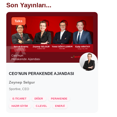
Son Yayınları...
Talks
CEO'NUN PERAKENDE AJANDASI
Zeynep Selgur
Sportive, CEO
E-TİCARET
DİĞER
PERAKENDE
20 Haziran 2023
HAZIR GİYİM
C-LEVEL
ENERJİ