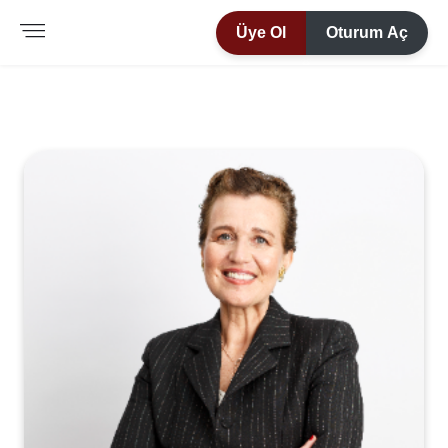
Üye Ol
Oturum Aç