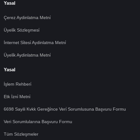
Yasal
Çerez Aydinlatma Metni̇
Üyeli̇k Sözleşmesi̇
İnternet Si̇tesi̇ Aydinlatma Metni̇
Üyeli̇k Aydinlatma Metni̇
Yasal
İşlem Rehberi̇
🍪 Çerez Kullanıyoruz!
Etk İzni̇ Metni̇
Sizlere daha iyi hizmet vermek amacı ile gizliliğe uygun
şekilde çerezler kullanmaktayız. Çerezleri nasıl
6698 Sayili Kvkk Gereği̇nce Veri̇ Sorumlusuna Başvuru Formu
kullandığımızı öğrenmek için çerez politikamızı
Veri Sorumlularına Başvuru Formu
inceleyebilirsiniz Bu siteye giriş yaparak çerez
kullanımını kabul etmiş sayılıyorsunuz.
Ayarları Gör
Tüm Sözleşmeler