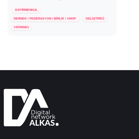
GAYRİMENKUL
DERNEK / FEDERASYON / BİRLİK / VAKIF
GELİŞTİRİCİ
10 Aralık 2020
YATIRIMCI