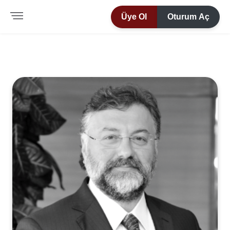
Üye Ol
Oturum Aç