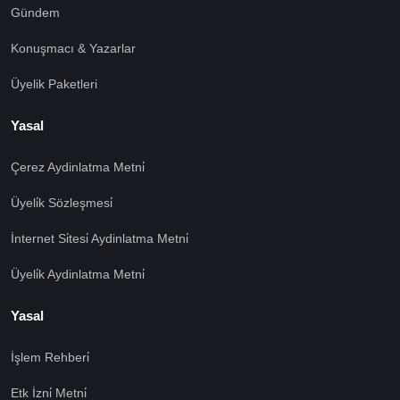
Gündem
Konuşmacı & Yazarlar
Üyelik Paketleri
Yasal
Çerez Aydinlatma Metni̇
Üyeli̇k Sözleşmesi̇
İnternet Si̇tesi̇ Aydinlatma Metni̇
Üyeli̇k Aydinlatma Metni̇
Yasal
İşlem Rehberi̇
🍪 Çerez Kullanıyoruz!
Etk İzni̇ Metni̇