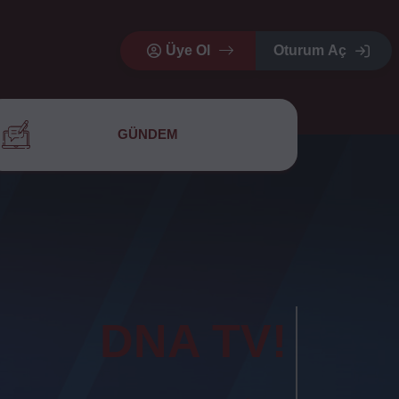
Üye Ol
Oturum Aç
GÜNDEM
DNA TV!