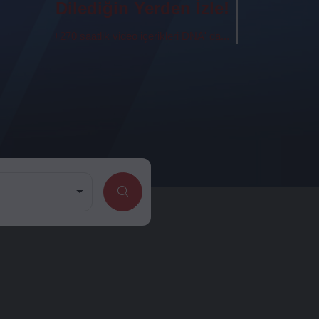
Dilediğin Yerden İzle!
+270 saatlik video içerikleri DNA' da...