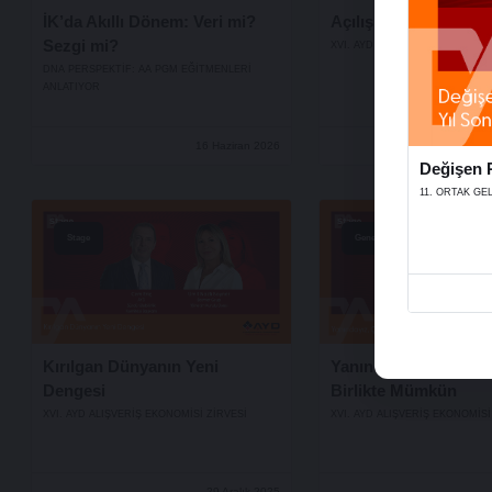
İK’da Akıllı Dönem: Veri mi?
Açılış Konuşmaları
Sezgi mi?
XVI. AYD ALIŞVERİŞ EKONOMİSİ
DNA PERSPEKTIF: AA PGM EĞITMENLERI
ANLATIYOR
16 Haziran 2026
Değişen P
11. ORTAK GE
Stage
Genel
Kırılgan Dünyanın Yeni
Yanındayız, Çünkü Eş
Dengesi
Birlikte Mümkün
XVI. AYD ALIŞVERİŞ EKONOMİSİ ZİRVESİ
XVI. AYD ALIŞVERİŞ EKONOMİSİ
29 Aralık 2025