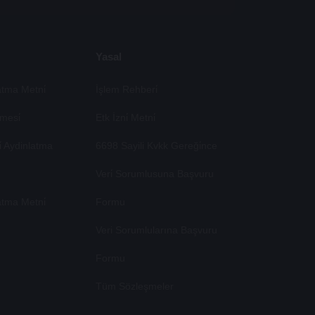
Yasal
tma Metni̇
İşlem Rehberi̇
mesi̇
Etk İzni̇ Metni̇
si̇ Aydinlatma
6698 Sayili Kvkk Gereği̇nce
Veri̇ Sorumlusuna Başvuru
atma Metni̇
Formu
Veri Sorumlularına Başvuru
Formu
Tüm Sözleşmeler