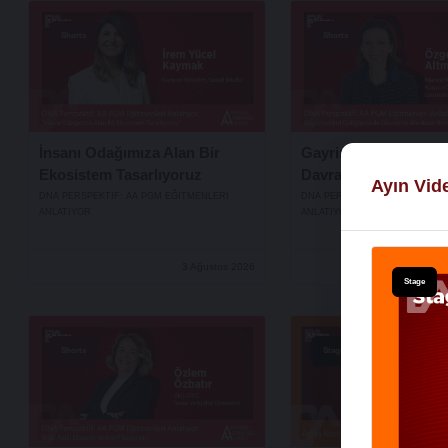
Shorts
Shorts
İnsanı Odağımıza Alan Bir
Gayrimenkul Gelişti
Ekosistem Tasarlıyoruz
Davranışı Merkeze A
Ayın Vid
DNA PERSPEKTIF: AA PGM EĞITMENLERI
DNA PERSPEKTIF: AA PGM EĞI
ANLATIYOR
ANLATIYOR
3 Ağustos 2026
Stage
Shorts
Stage