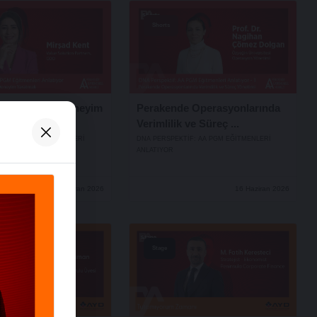
Shorts
çin Değer ve Deneyim
Perakende Operasyonlarında
Verimlilik ve Süreç ...
IF: AA PGM EĞITMENLERI
DNA PERSPEKTIF: AA PGM EĞITMENLERI
ANLATIYOR
26 Haziran 2026
16 Haziran 2026
Stage