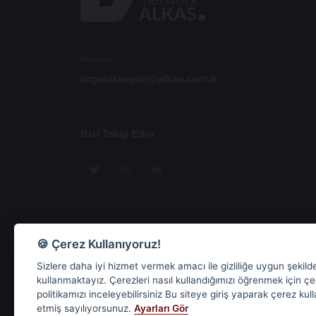
İletişim
organizasyon@alkas.com.tr
Bizi Takip Edin
🍪 Çerez Kullanıyoruz!
Sizlere daha iyi hizmet vermek amacı ile gizliliğe uygun şekild
kullanmaktayız. Çerezleri nasıl kullandığımızı öğrenmek için ç
politikamızı inceleyebilirsiniz Bu siteye giriş yaparak çerez kul
etmiş sayılıyorsunuz.
Ayarları Gör