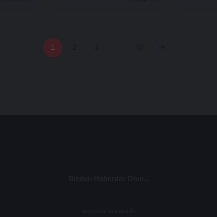
1
2
3
. . .
37
Bizden Haberdar Olun...