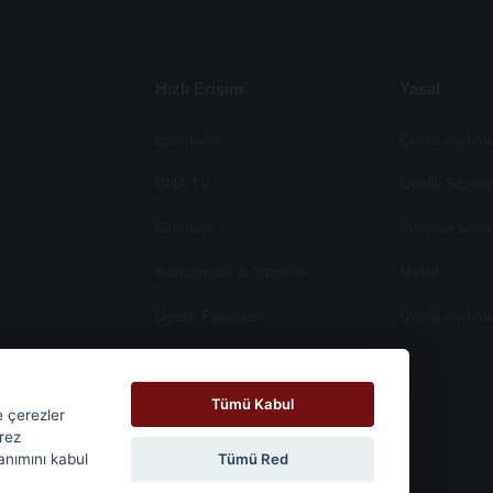
Hızlı Erişim
Yasal
Etkinlikler
Çerez Aydinla
DNA TV
Üyeli̇k Sözleş
Gündem
İnternet Si̇te
Konuşmacı & Yazarlar
Metni̇
Üyelik Paketleri
Üyeli̇k Aydinl
Tümü Kabul
e çerezler
erez
Tümü Red
lanımını kabul