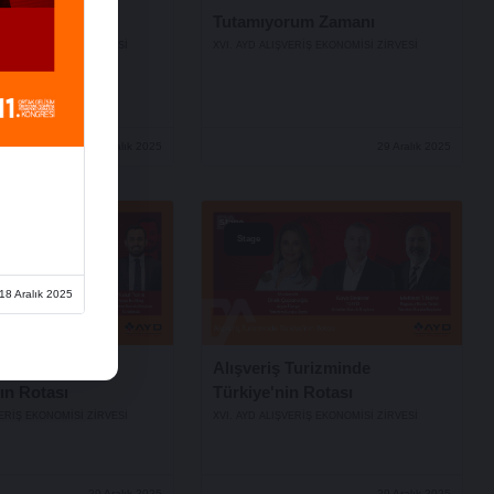
nuşmaları
Tutamıyorum Zamanı
VERİŞ EKONOMİSİ ZİRVESİ
XVI. AYD ALIŞVERİŞ EKONOMİSİ ZİRVESİ
29 Aralık 2025
29 Aralık 2025
Stage
18 Aralık 2025
nin Nabzı,
Alışveriş Turizminde
ın Rotası
Türkiye'nin Rotası
VERİŞ EKONOMİSİ ZİRVESİ
XVI. AYD ALIŞVERİŞ EKONOMİSİ ZİRVESİ
29 Aralık 2025
29 Aralık 2025