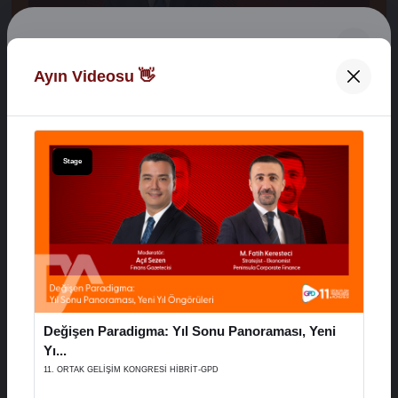
Digital Network Alkaş
Ayın Videosu 👋
Açılış Konuşmaları
Hoş Geldiniz 👋
XVI. AYD ALIŞVERİŞ EKONOMİSİ ZİRVESİ
E-Posta Adresiniz
Stage
29 Aralık 2025
Şifreniz
Stage
Değişen Paradigma: Yıl Sonu Panoraması, Yeni
Hatırla
Şifremi Unuttum
Yı...
11. ORTAK GELİŞİM KONGRESİ HİBRİT-GPD