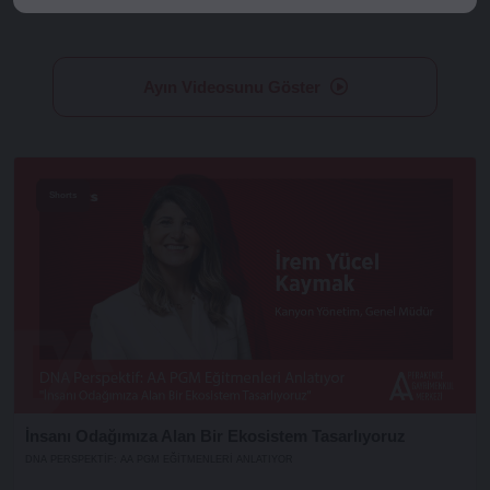
Ayın Videosunu Göster
Shorts
İnsanı Odağımıza Alan Bir Ekosistem Tasarlıyoruz
DNA PERSPEKTIF: AA PGM EĞITMENLERI ANLATIYOR