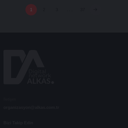
1
2
3
. . .
37
İletişim
organizasyon@alkas.com.tr
Bizi Takip Edin