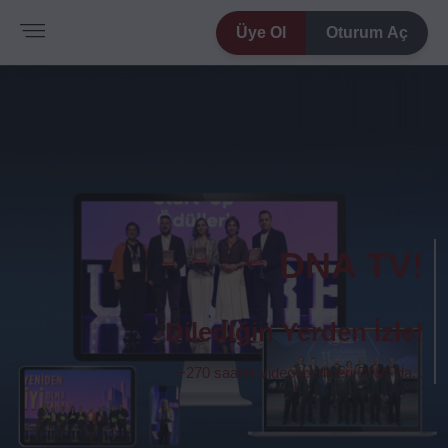
Üye Ol
Oturum Aç
DNA TV!
Dilediğin Yerden İzle!
+270 saatlik video içerikleri DNA' da...