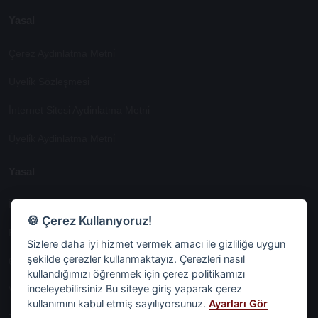
Yasal
Çerez Aydinlatma Metni̇
Üyeli̇k Sözleşmesi̇
İnternet Si̇tesi̇ Aydinlatma Metni̇
Üyeli̇k Aydinlatma Metni̇
Yasal
İşlem Rehberi̇
🍪 Çerez Kullanıyoruz!
Etk İzni̇ Metni̇
Sizlere daha iyi hizmet vermek amacı ile gizliliğe uygun
şekilde çerezler kullanmaktayız. Çerezleri nasıl
6698 Sayili Kvkk Gereği̇nce Veri̇ Sorumlusuna Başvuru Formu
kullandığımızı öğrenmek için çerez politikamızı
inceleyebilirsiniz Bu siteye giriş yaparak çerez
Veri Sorumlularına Başvuru Formu
kullanımını kabul etmiş sayılıyorsunuz.
Ayarları Gör
Tüm Sözleşmeler