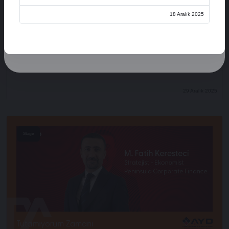
Üye Ol
18 Aralık 2025
Oturum Aç
Açılış Konuşmaları
XVI. AYD ALIŞVERİŞ EKONOMİSİ ZİRVESİ
29 Aralık 2025
Stage