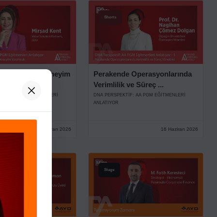
Shorts
çin Değer ve Deneyim
Perakende Operasyonlarında
Verimlilik ve Süreç ...
IF: AA PGM EĞITMENLERI
DNA PERSPEKTIF: AA PGM EĞITMENLERI
ANLATIYOR
26 Haziran 2026
16 Haziran 2026
Stage