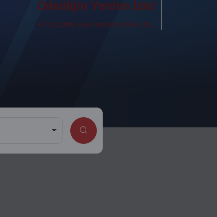
Dilediğin Yerden İzle!
+270 saatlik video içerikleri DNA' da...