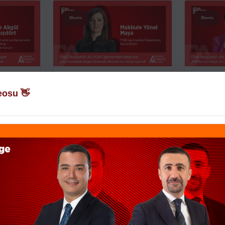
Shorts
Shorts
rmede
Gayrimenkulde Değer
AVM'ler i
lmak
Yaratmak: Mevcut mu,
Yaratmak
eosu 👋
Potans...
TMENLERI
DNA PERSPEKT
ANLATIYOR
DNA PERSPEKTIF: AA PGM EĞITMENLERI
ANLATIYOR
8 Temmuz 2026
8 Temmuz 2026
Stage
Stage