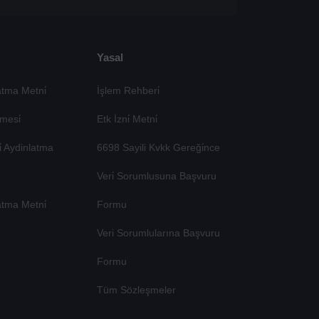
Yasal
tma Metni̇
İşlem Rehberi̇
mesi̇
Etk İzni̇ Metni̇
si̇ Aydinlatma
6698 Sayili Kvkk Gereği̇nce
Veri̇ Sorumlusuna Başvuru
atma Metni̇
Formu
Veri Sorumlularına Başvuru
Formu
Tüm Sözleşmeler