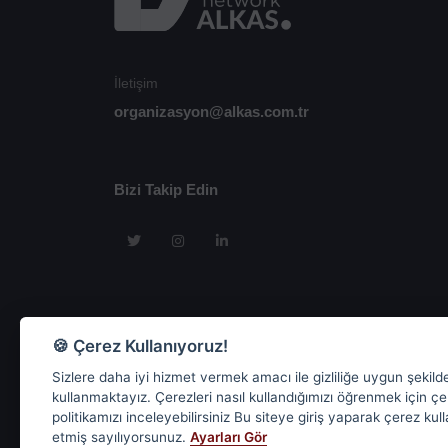
İletişim
organizasyon@alkas.com.tr
Bizi Takip Edin
🍪 Çerez Kullanıyoruz!
Sizlere daha iyi hizmet vermek amacı ile gizliliğe uygun şekild
kullanmaktayız. Çerezleri nasıl kullandığımızı öğrenmek için ç
politikamızı inceleyebilirsiniz Bu siteye giriş yaparak çerez kul
etmiş sayılıyorsunuz.
Ayarları Gör