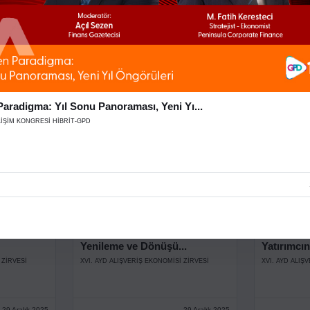
Açılış Konuşmaları
Açılış Ko
 ZİRVESİ
XVI. AYD ALIŞVERİŞ EKONOMİSİ ZİRVESİ
XVI. AYD ALIŞ
29 Aralık 2025
29 Aralık 2025
aradigma: Yıl Sonu Panoraması, Yeni Yı...
LİŞİM KONGRESİ HİBRİT-GPD
Stage
Stage
itlik
Uzun Vadeli Değer: AVM’lerde
Perakende
Yenileme ve Dönüşü...
Yatırımcın
 ZİRVESİ
XVI. AYD ALIŞVERİŞ EKONOMİSİ ZİRVESİ
XVI. AYD ALIŞ
29 Aralık 2025
29 Aralık 2025