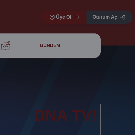
Üye Ol
Oturum Aç
GÜNDEM
DNA TV!