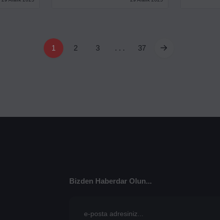
1
2
3
. . .
37
Bizden Haberdar Olun...