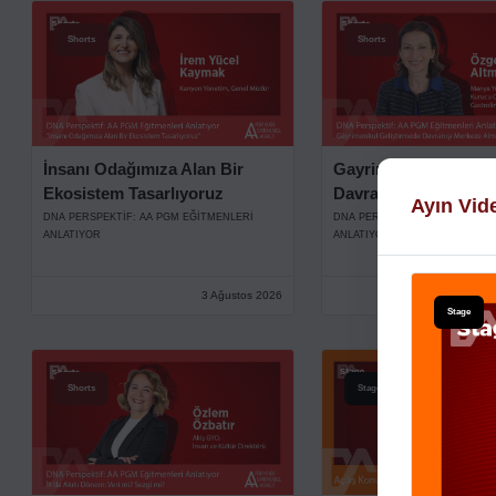
Shorts
Shorts
İnsanı Odağımıza Alan Bir
Gayrimenkul Gelişti
Ekosistem Tasarlıyoruz
Davranışı Merkeze A
Ayın Vid
DNA PERSPEKTIF: AA PGM EĞITMENLERI
DNA PERSPEKTIF: AA PGM EĞI
ANLATIYOR
ANLATIYOR
3 Ağustos 2026
Stage
Shorts
Stage