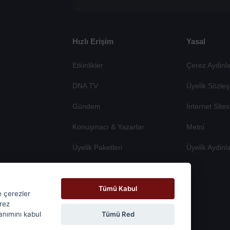
Hızlı Erişim
Yasal
Etkinlikler
Çerez Aydinla
DNA TV
Üyeli̇k Sözleş
Gündem
İnternet Si̇te
Konuşmacı & Yazarlar
Metni̇
Üyelik Paketleri
Üyeli̇k Aydinl
Tümü Kabul
e çerezler
erez
Tümü Red
lanımını kabul