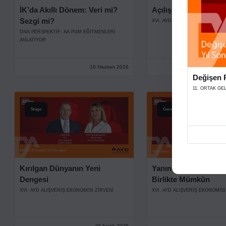
İK’da Akıllı Dönem: Veri mi?
Açılış Konuşmaları
Sezgi mi?
XVI. AYD ALIŞVERİŞ EKONOMİSİ
DNA PERSPEKTIF: AA PGM EĞITMENLERI
ANLATIYOR
16 Haziran 2026
Değişen P
11. ORTAK GE
Stage
Genel
Kırılgan Dünyanın Yeni
Yanındayız, Çünkü Eş
Dengesi
Birlikte Mümkün
XVI. AYD ALIŞVERİŞ EKONOMİSİ ZİRVESİ
XVI. AYD ALIŞVERİŞ EKONOMİSİ
29 Aralık 2025