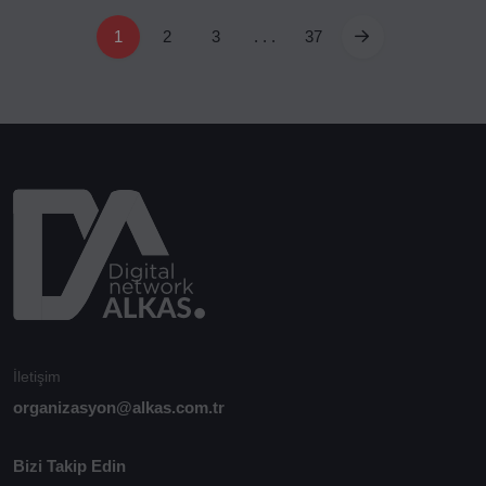
1
2
3
. . .
37
İletişim
organizasyon@alkas.com.tr
Bizi Takip Edin