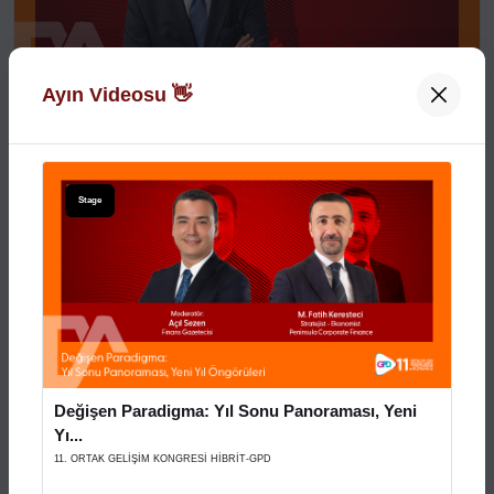
Ayın Videosu 👋
Açılış Konuşmaları
XVI. AYD ALIŞVERİŞ EKONOMİSİ ZİRVESİ
Stage
29 Aralık 2025
Stage
Değişen Paradigma: Yıl Sonu Panoraması, Yeni
Yı...
11. ORTAK GELİŞİM KONGRESİ HİBRİT-GPD