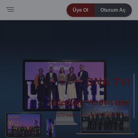
Üye Ol
Oturum Aç
DNA TV!
Dilediğin Yerden İzle!
+270 saatlik video içerikleri DNA' da...