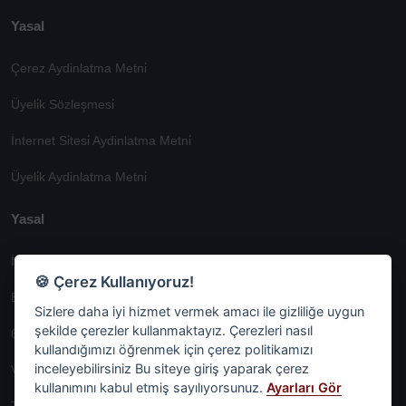
Yasal
Çerez Aydinlatma Metni̇
Üyeli̇k Sözleşmesi̇
İnternet Si̇tesi̇ Aydinlatma Metni̇
Üyeli̇k Aydinlatma Metni̇
Yasal
İşlem Rehberi̇
🍪 Çerez Kullanıyoruz!
Etk İzni̇ Metni̇
Sizlere daha iyi hizmet vermek amacı ile gizliliğe uygun
şekilde çerezler kullanmaktayız. Çerezleri nasıl
6698 Sayili Kvkk Gereği̇nce Veri̇ Sorumlusuna Başvuru Formu
kullandığımızı öğrenmek için çerez politikamızı
inceleyebilirsiniz Bu siteye giriş yaparak çerez
Veri Sorumlularına Başvuru Formu
kullanımını kabul etmiş sayılıyorsunuz.
Ayarları Gör
Tüm Sözleşmeler