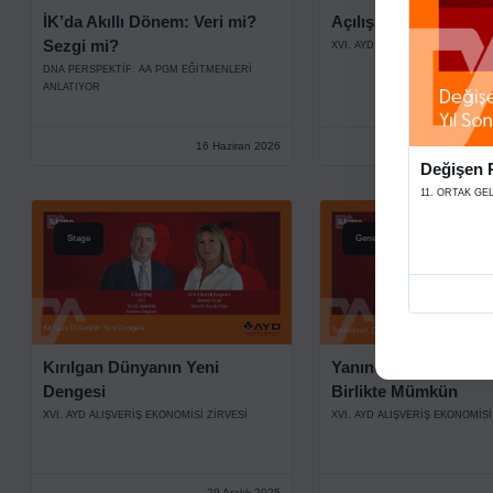
İK’da Akıllı Dönem: Veri mi?
Açılış Konuşmaları
Sezgi mi?
XVI. AYD ALIŞVERİŞ EKONOMİSİ
DNA PERSPEKTIF: AA PGM EĞITMENLERI
ANLATIYOR
16 Haziran 2026
Değişen P
11. ORTAK GE
Stage
Genel
Kırılgan Dünyanın Yeni
Yanındayız, Çünkü Eş
Dengesi
Birlikte Mümkün
XVI. AYD ALIŞVERİŞ EKONOMİSİ ZİRVESİ
XVI. AYD ALIŞVERİŞ EKONOMİSİ
29 Aralık 2025