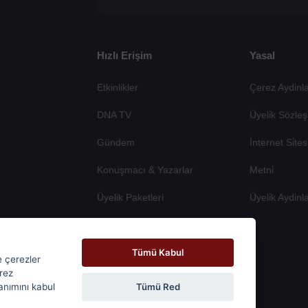
Hızlı Erişim
Yasal
Etkinlikler
Çerez Aydinla
DNA TV
Üyeli̇k Sözleş
Gündem
İnternet Si̇te
Konuşmacı & Yazarlar
Metni̇
Üyelik Paketleri
Üyeli̇k Aydinl
Tümü Kabul
e çerezler
erez
Tümü Red
lanımını kabul