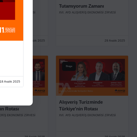
nuşmaları
Tutamıyorum Zamanı
VERİŞ EKONOMİSİ ZİRVESİ
XVI. AYD ALIŞVERİŞ EKONOMİSİ ZİRVESİ
29 Aralık 2025
29 Aralık 2025
Stage
18 Aralık 2025
nin Nabzı,
Alışveriş Turizminde
ın Rotası
Türkiye'nin Rotası
VERİŞ EKONOMİSİ ZİRVESİ
XVI. AYD ALIŞVERİŞ EKONOMİSİ ZİRVESİ
29 Aralık 2025
29 Aralık 2025