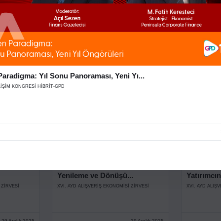
Açılış Konuşmaları
Açılış Ko
 ZİRVESİ
XVI. AYD ALIŞVERİŞ EKONOMİSİ ZİRVESİ
XVI. AYD ALIŞ
29 Aralık 2025
29 Aralık 2025
aradigma: Yıl Sonu Panoraması, Yeni Yı...
LİŞİM KONGRESİ HİBRİT-GPD
Stage
Stage
itlik
Uzun Vadeli Değer: AVM’lerde
Perakende
Yenileme ve Dönüşü...
Yatırımcın
 ZİRVESİ
XVI. AYD ALIŞVERİŞ EKONOMİSİ ZİRVESİ
XVI. AYD ALIŞ
29 Aralık 2025
29 Aralık 2025