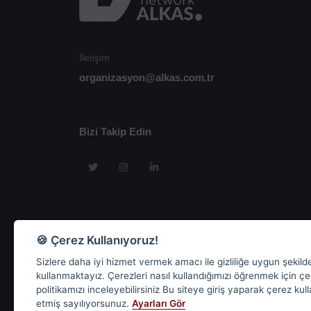
İletişim
organizasyon@alkas.com.tr
Bizi Takip Edin
🍪 Çerez Kullanıyoruz!
Sizlere daha iyi hizmet vermek amacı ile gizliliğe uygun şekild
kullanmaktayız. Çerezleri nasıl kullandığımızı öğrenmek için ç
politikamızı inceleyebilirsiniz Bu siteye giriş yaparak çerez kul
etmiş sayılıyorsunuz.
Ayarları Gör