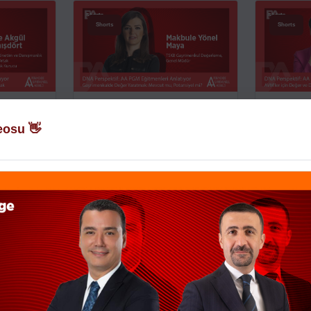
Shorts
Shorts
rmede
Gayrimenkulde Değer
AVM'ler i
lmak
Yaratmak: Mevcut mu,
Yaratmak
eosu 👋
Potans...
TMENLERI
DNA PERSPEKT
ANLATIYOR
DNA PERSPEKTIF: AA PGM EĞITMENLERI
ANLATIYOR
8 Temmuz 2026
8 Temmuz 2026
Stage
Stage