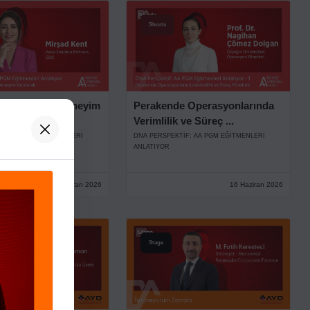
Shorts
çin Değer ve Deneyim
Perakende Operasyonlarında
Verimlilik ve Süreç ...
IF: AA PGM EĞITMENLERI
DNA PERSPEKTIF: AA PGM EĞITMENLERI
ANLATIYOR
26 Haziran 2026
16 Haziran 2026
Stage