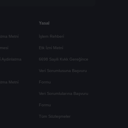
Yasal
tma Metni̇
İşlem Rehberi̇
mesi̇
Etk İzni̇ Metni̇
si̇ Aydinlatma
6698 Sayili Kvkk Gereği̇nce
Veri̇ Sorumlusuna Başvuru
atma Metni̇
Formu
Veri Sorumlularına Başvuru
Formu
Tüm Sözleşmeler