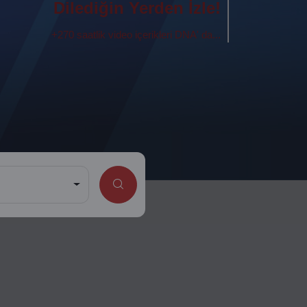
Dilediğin Yerden İzle!
+270 saatlik video içerikleri DNA' da...