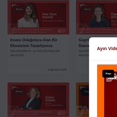
Shorts
Shorts
İnsanı Odağımıza Alan Bir
Gayrimenkul Gelişti
Ekosistem Tasarlıyoruz
Davranışı Merkeze A
Ayın Vid
DNA PERSPEKTIF: AA PGM EĞITMENLERI
DNA PERSPEKTIF: AA PGM EĞI
ANLATIYOR
ANLATIYOR
3 Ağustos 2026
Stage
Shorts
Stage