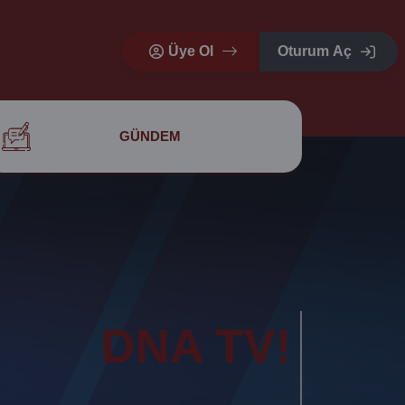
Üye Ol
Oturum Aç
GÜNDEM
DNA TV!