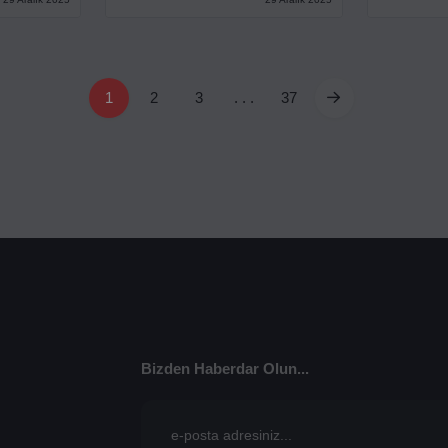
1
2
3
. . .
37
Bizden Haberdar Olun...