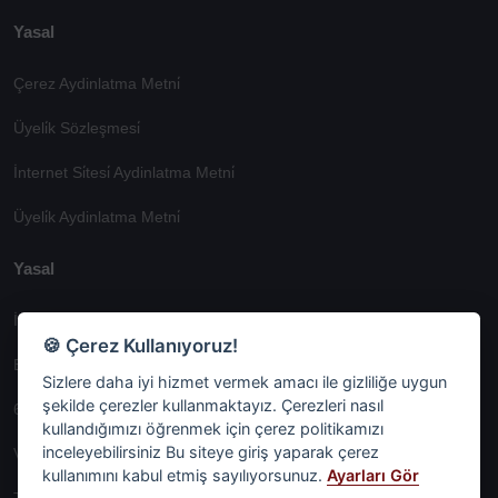
Yasal
Çerez Aydinlatma Metni̇
Üyeli̇k Sözleşmesi̇
İnternet Si̇tesi̇ Aydinlatma Metni̇
Üyeli̇k Aydinlatma Metni̇
Yasal
İşlem Rehberi̇
🍪 Çerez Kullanıyoruz!
Etk İzni̇ Metni̇
Sizlere daha iyi hizmet vermek amacı ile gizliliğe uygun
şekilde çerezler kullanmaktayız. Çerezleri nasıl
6698 Sayili Kvkk Gereği̇nce Veri̇ Sorumlusuna Başvuru Formu
kullandığımızı öğrenmek için çerez politikamızı
inceleyebilirsiniz Bu siteye giriş yaparak çerez
Veri Sorumlularına Başvuru Formu
kullanımını kabul etmiş sayılıyorsunuz.
Ayarları Gör
Tüm Sözleşmeler