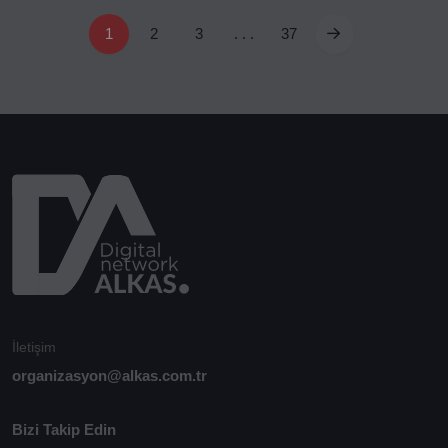
1
2
3
. . .
37
İletişim
organizasyon@alkas.com.tr
Bizi Takip Edin