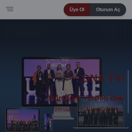
Üye Ol
Oturum Aç
DNA TV!
Dilediğin Yerden İzle!
+270 saatlik video içerikleri DNA' da...