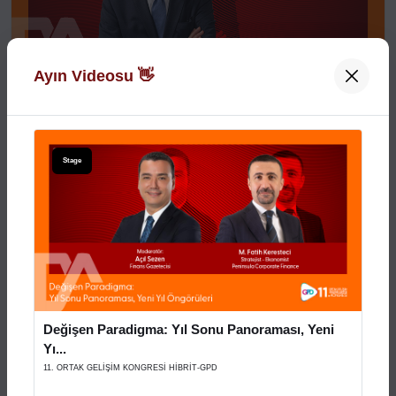
Ayın Videosu 👋
Açılış Konuşmaları
XVI. AYD ALIŞVERİŞ EKONOMİSİ ZİRVESİ
Stage
29 Aralık 2025
Stage
Değişen Paradigma: Yıl Sonu Panoraması, Yeni
Yı...
11. ORTAK GELİŞİM KONGRESİ HİBRİT-GPD