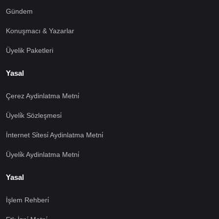
Gündem
Konuşmacı & Yazarlar
Üyelik Paketleri
Yasal
Çerez Aydinlatma Metni̇
Üyeli̇k Sözleşmesi̇
İnternet Si̇tesi̇ Aydinlatma Metni̇
Üyeli̇k Aydinlatma Metni̇
Yasal
İşlem Rehberi̇