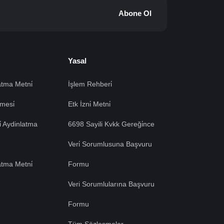
Abone Ol
Yasal
tma Metni̇
İşlem Rehberi̇
mesi̇
Etk İzni̇ Metni̇
si̇ Aydinlatma
6698 Sayili Kvkk Gereği̇nce
Veri̇ Sorumlusuna Başvuru
atma Metni̇
Formu
Veri Sorumlularına Başvuru
Formu