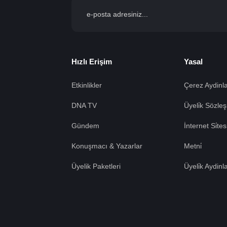
Hızlı Erişim
Yasal
Etkinlikler
Çerez Aydinla
DNA TV
Üyeli̇k Sözleş
Gündem
İnternet Si̇te
Konuşmacı & Yazarlar
Metni̇
Üyelik Paketleri
Üyeli̇k Aydinl