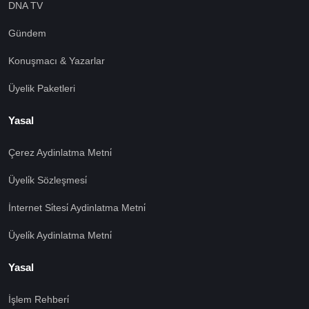
DNA TV
Gündem
Konuşmacı & Yazarlar
Üyelik Paketleri
Yasal
Çerez Aydinlatma Metni̇
Üyeli̇k Sözleşmesi̇
İnternet Si̇tesi̇ Aydinlatma Metni̇
Üyeli̇k Aydinlatma Metni̇
Yasal
İşlem Rehberi̇