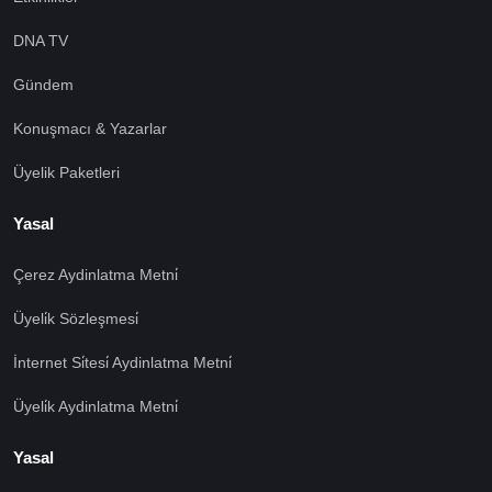
DNA TV
Gündem
Konuşmacı & Yazarlar
Üyelik Paketleri
Yasal
Çerez Aydinlatma Metni̇
Üyeli̇k Sözleşmesi̇
İnternet Si̇tesi̇ Aydinlatma Metni̇
Üyeli̇k Aydinlatma Metni̇
Yasal