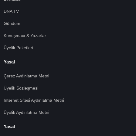
DNA TV
Gündem
Konuşmacı & Yazarlar
Üyelik Paketleri
Yasal
Çerez Aydinlatma Metni̇
Üyeli̇k Sözleşmesi̇
İnternet Si̇tesi̇ Aydinlatma Metni̇
Üyeli̇k Aydinlatma Metni̇
Yasal