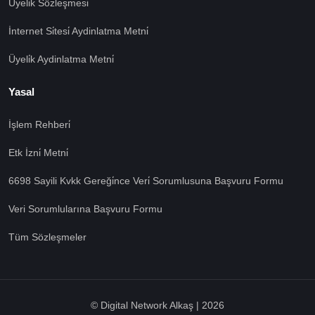
Üyeli̇k Sözleşmesi̇
İnternet Si̇tesi̇ Aydinlatma Metni̇
Üyeli̇k Aydinlatma Metni̇
Yasal
İşlem Rehberi̇
🍪 Çerez Kullanıyoruz!
Etk İzni̇ Metni̇
Sizlere daha iyi hizmet vermek amacı ile gizliliğe uygun
6698 Sayili Kvkk Gereği̇nce Veri̇ Sorumlusuna Başvuru Formu
şekilde çerezler kullanmaktayız. Çerezleri nasıl
kullandığımızı öğrenmek için çerez politikamızı
Veri Sorumlularına Başvuru Formu
inceleyebilirsiniz Bu siteye giriş yaparak çerez
kullanımını kabul etmiş sayılıyorsunuz.
Ayarları Gör
Tüm Sözleşmeler
Tümü Kabul
Tümü Red
© Digital Network Alkaş | 2026