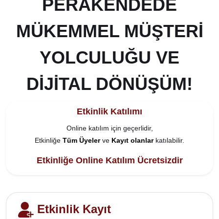
PERAKENDEDE
MÜKEMMEL MÜŞTERI
YOLCULUĞU VE
DIJITAL DÖNÜŞÜM!
Etkinlik Katılımı
Online katılım için geçerlidir,
Etkinliğe
Tüm Üyeler
ve
Kayıt olanlar
katılabilir.
Etkinliğe Online Katılım Ücretsizdir
Etkinlik Kayıt