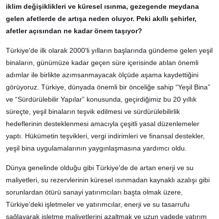
iklim değişiklikleri ve küresel ısınma, gezegende meydana
gelen afetlerde de artışa neden oluyor. Peki akıllı şehirler,
afetler açısından ne kadar önem taşıyor?
Türkiye'de ilk olarak 2000'li yılların başlarında gündeme gelen yeşil
binaların, günümüze kadar geçen süre içerisinde atılan önemli
adımlar ile birlikte azımsanmayacak ölçüde aşama kaydettiğini
görüyoruz. Türkiye, dünyada önemli bir önceliğe sahip “Yeşil Bina”
ve “Sürdürülebilir Yapılar” konusunda, geçirdiğimiz bu 20 yıllık
süreçte, yeşil binaların teşvik edilmesi ve sürdürülebilirlik
hedeflerinin desteklenmesi amacıyla çeşitli yasal düzenlemeler
yaptı. Hükümetin teşvikleri, vergi indirimleri ve finansal destekler,
yeşil bina uygulamalarının yaygınlaşmasına yardımcı oldu.
Dünya genelinde olduğu gibi Türkiye'de de artan enerji ve su
maliyetleri, su rezervlerinin küresel ısınmadan kaynaklı azalışı gibi
sorunlardan ötürü sanayi yatırımcıları başta olmak üzere,
Türkiye'deki işletmeler ve yatırımcılar, enerji ve su tasarrufu
sağlayarak işletme maliyetlerini azaltmak ve uzun vadede yatırım