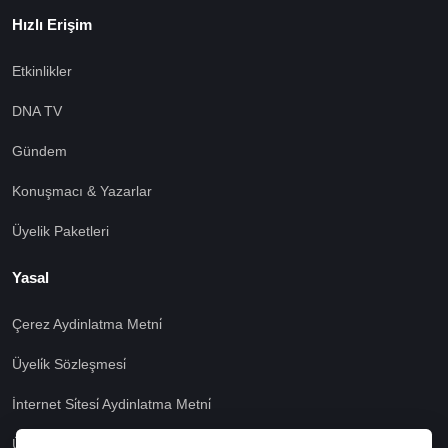
Hızlı Erişim
Etkinlikler
DNA TV
Gündem
Konuşmacı & Yazarlar
Üyelik Paketleri
Yasal
Çerez Aydinlatma Metni̇
Üyeli̇k Sözleşmesi̇
İnternet Si̇tesi̇ Aydinlatma Metni̇
Üyeli̇k Aydinlatma Metni̇