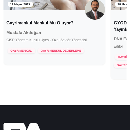
11 Mayıs 2022
10 Hazir
Gayrimenkul Menkul Mu Oluyor?
GYODER
Yayınla
Mustafa Akdoğan
DNA Edi
GİSP Yönetim Kurulu Üyesi / Özel Sektör Yöneticisi
Editör
GAYRİMENKUL
GAYRİMENKUL DEĞERLEME
GAYRİM
GAYRİM