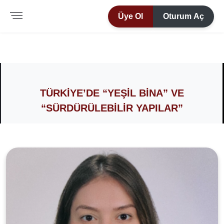
Üye Ol
Oturum Aç
TÜRKIYE’DE “YEŞIL BINA” VE
“SÜRDÜRÜLEBILIR YAPILAR”