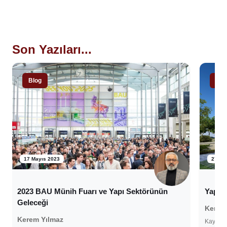
Son Yazıları...
Blog
Blo
17 Mayıs 2023
27 Ni
2023 BAU Münih Fuarı ve Yapı Sektörünün
Yapı-
Geleceği
Kerem
Kerem Yılmaz
Kayra M