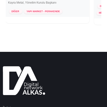
Kayra Metal, Yönetim Kurulu Başkanı
DİĞE
DİĞER
YAPI MARKET - PERAKENDE
MİMAR 