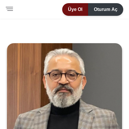
Üye Ol
Oturum Aç