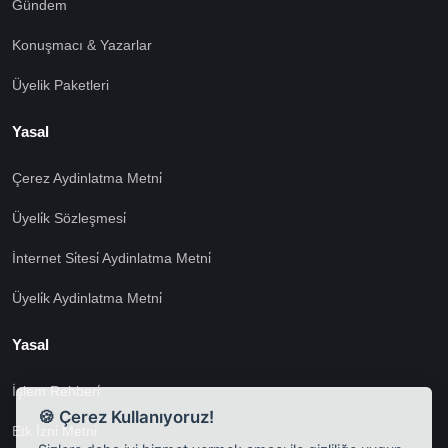
Gündem
Konuşmacı & Yazarlar
Üyelik Paketleri
Yasal
Çerez Aydinlatma Metni̇
Üyeli̇k Sözleşmesi̇
İnternet Si̇tesi̇ Aydinlatma Metni̇
Üyeli̇k Aydinlatma Metni̇
Yasal
İşlem Rehberi̇
🍪 Çerez Kullanıyoruz!
Etk İzni̇ Metni̇
Sizlere daha iyi hizmet vermek amacı ile gizliliğe uygun