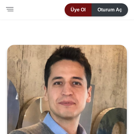
Üye Ol
Oturum Aç