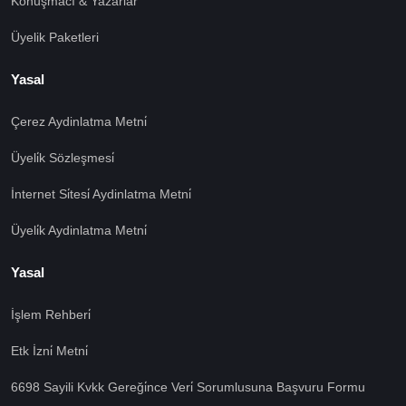
Konuşmacı & Yazarlar
Üyelik Paketleri
Yasal
Çerez Aydinlatma Metni̇
Üyeli̇k Sözleşmesi̇
İnternet Si̇tesi̇ Aydinlatma Metni̇
Üyeli̇k Aydinlatma Metni̇
Yasal
İşlem Rehberi̇
Etk İzni̇ Metni̇
6698 Sayili Kvkk Gereği̇nce Veri̇ Sorumlusuna Başvuru Formu