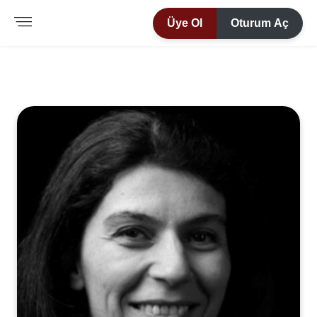
Üye Ol
Oturum Aç