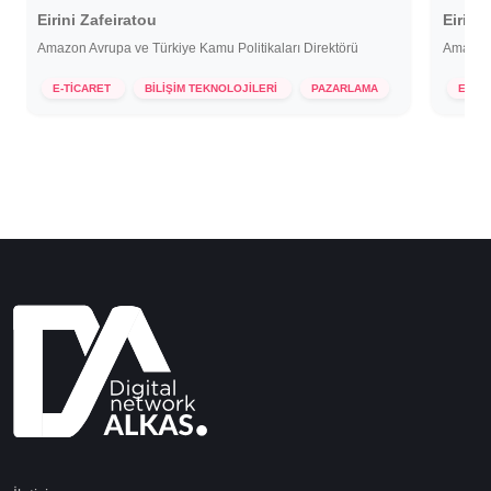
Eirini Zafeiratou
Eirini
Amazon Avrupa ve Türkiye Kamu Politikaları Direktörü
Amazon 
5 Kasım 2020
5 K
E-TİCARET
BİLİŞİM TEKNOLOJİLERİ
PAZARLAMA
E-Tİ