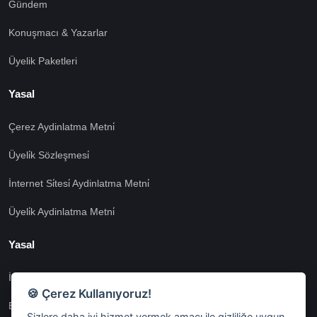
Gündem
Konuşmacı & Yazarlar
Üyelik Paketleri
Yasal
Çerez Aydinlatma Metni̇
Üyeli̇k Sözleşmesi̇
İnternet Si̇tesi̇ Aydinlatma Metni̇
Üyeli̇k Aydinlatma Metni̇
Yasal
İşlem Rehberi̇
🍪 Çerez Kullanıyoruz!
Etk İzni̇ Metni̇
Sizlere daha iyi hizmet vermek amacı ile gizliliğe uygun