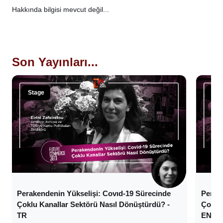
Hakkında bilgisi mevcut değil...
Son Yayınları...
Stage
Sta
Perakendenin Yükselişi: Covıd-19 Sürecinde
Perak
Çoklu Kanallar Sektörü Nasıl Dönüştürdü? -
Çoklu 
TR
ENG