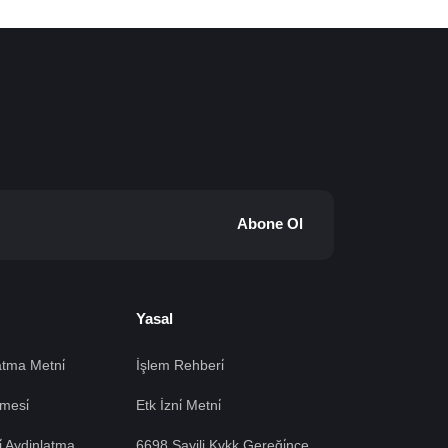
Abone Ol
Yasal
tma Metni̇
İşlem Rehberi̇
mesi̇
Etk İzni̇ Metni̇
si̇ Aydinlatma
6698 Sayili Kvkk Gereği̇nce