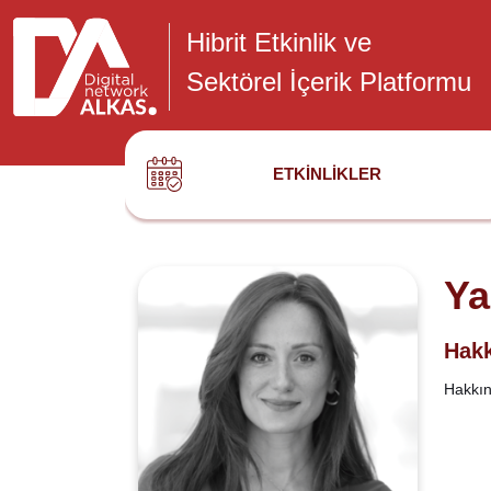
Hibrit Etkinlik ve
Sektörel İçerik Platformu
ETKINLIKLER
Ya
Hakk
Hakkınd