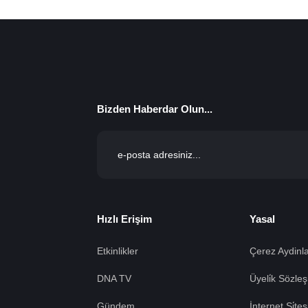
Bizden Haberdar Olun...
Hızlı Erişim
Yasal
Etkinlikler
Çerez Aydinla
DNA TV
Üyeli̇k Sözleş
Gündem
İnternet Si̇te