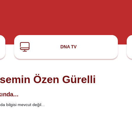
DNA TV
semin Özen Gürelli
ında...
a bilgisi mevcut değil...