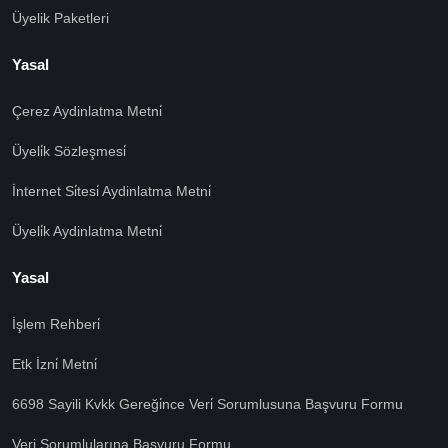
Üyelik Paketleri
Yasal
Çerez Aydinlatma Metni̇
Üyeli̇k Sözleşmesi̇
İnternet Si̇tesi̇ Aydinlatma Metni̇
Üyeli̇k Aydinlatma Metni̇
Yasal
İşlem Rehberi̇
🍪 Çerez Kullanıyoruz!
Etk İzni̇ Metni̇
Sizlere daha iyi hizmet vermek amacı ile gizliliğe uygun
şekilde çerezler kullanmaktayız. Çerezleri nasıl
6698 Sayili Kvkk Gereği̇nce Veri̇ Sorumlusuna Başvuru Formu
kullandığımızı öğrenmek için çerez politikamızı
Veri Sorumlularına Başvuru Formu
inceleyebilirsiniz Bu siteye giriş yaparak çerez