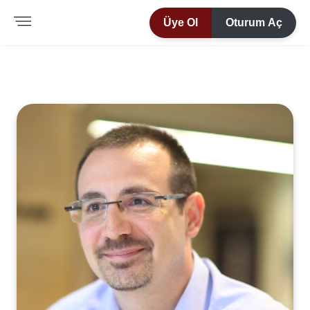
Üye Ol
Oturum Aç