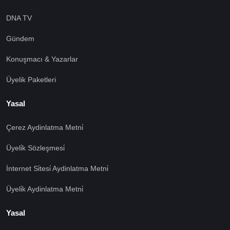
DNA TV
Gündem
Konuşmacı & Yazarlar
Üyelik Paketleri
Yasal
Çerez Aydinlatma Metni̇
Üyeli̇k Sözleşmesi̇
İnternet Si̇tesi̇ Aydinlatma Metni̇
Üyeli̇k Aydinlatma Metni̇
Yasal